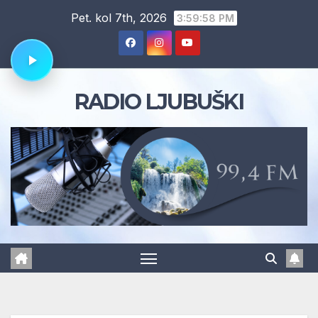
Skip
Pet. kol 7th, 2026
3:59:58 PM
to
content
RADIO LJUBUŠKI