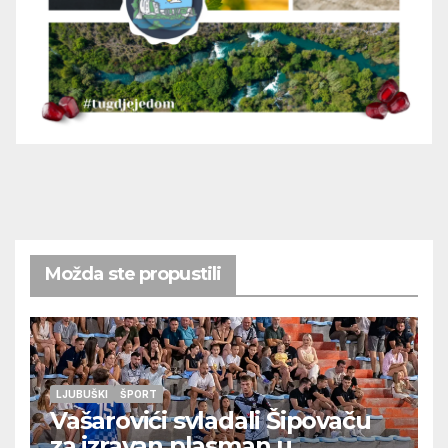
Možda ste propustili
LJUBUŠKI
ŠPORT
Vašarovići svladali Šipovaču
za izravan plasman u