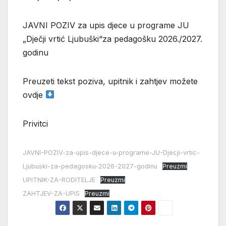
JAVNI POZIV za upis djece u programe JU
„Dječji vrtić Ljubuški“za pedagošku 2026./2027.
godinu
Preuzeti tekst poziva, upitnik i zahtjev možete
ovdje
Privitci
JAVNI-POZIV-za-upis-djece-u-programe-JU-Djecji-vrtic-
Ljubuski-za-pedagosku-2026-2027-godinu
Preuzmi
UPITNIK-ZA-RODITELJE
Preuzmi
ZAHTJEV-ZA-UPIS
Preuzmi