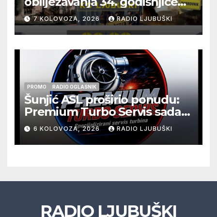
obilježavanja 34. godišnjice
pogibije generala Blaža
7 KOLOVOZA, 2026
RADIO LJUBUŠKI
Kraljevića i osmorice
pripadnika HOS-a
PROMO
RADIO OGLASNIK
Šunjić ASL proširio ponudu:
Premium Turbo Servis sada
na jednoj adresi u Ljubuškom
6 KOLOVOZA, 2026
RADIO LJUBUŠKI
RADIO LJUBUŠKI