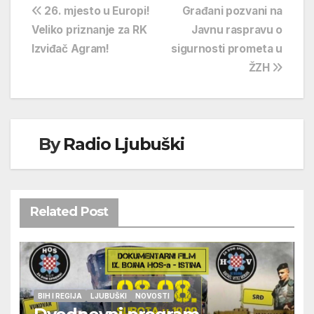
Navigacija
26. mjesto u Europi!
Građani pozvani na
Veliko priznanje za RK
Javnu raspravu o
objava
Izviđač Agram!
sigurnosti prometa u
ŽZH
By
Radio Ljubuški
Related Post
BIH I REGIJA
LJUBUŠKI
NOVOSTI