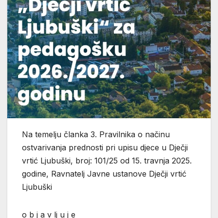
Na temelju članka 3. Pravilnika o načinu
ostvarivanja prednosti pri upisu djece u Dječji
vrtić Ljubuški, broj: 101/25 od 15. travnja 2025.
godine, Ravnatelj Javne ustanove Dječji vrtić
Ljubuški
o b j a v lj u j e