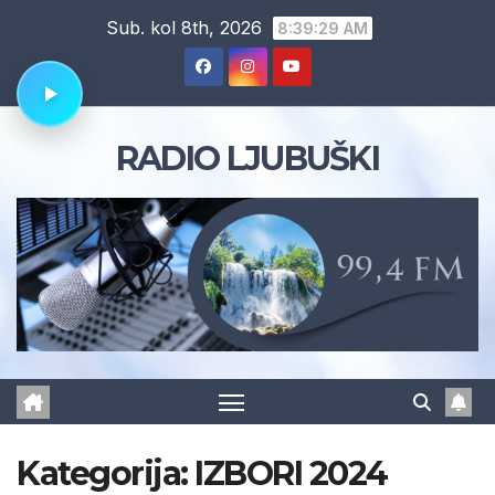
Skip
Sub. kol 8th, 2026
8:39:30 AM
to
content
RADIO LJUBUŠKI
Kategorija:
IZBORI 2024