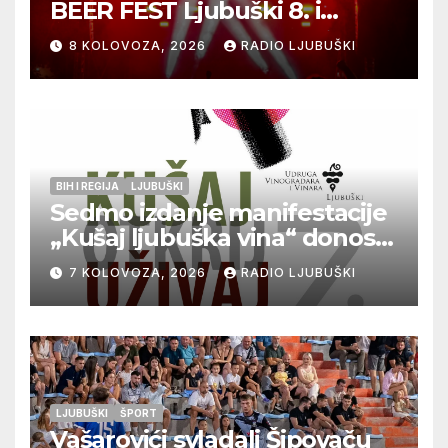
BEER FEST Ljubuški 8. i
9.kolovoza
8 KOLOVOZA, 2026
RADIO LJUBUŠKI
BIH I REGIJA
LJUBUŠKI
Sedmo izdanje manifestacije
„Kušaj ljubuška vina“ donosi
vrhunska vina, gastronomiju i
7 KOLOVOZA, 2026
RADIO LJUBUŠKI
glazbu
LJUBUŠKI
ŠPORT
Vašarovići svladali Šipovaču