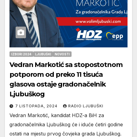
IZBORI 2024
LJUBUŠKI
NOVOSTI
Vedran Markotić sa stopostotnom
potporom od preko 11 tisuća
glasova ostaje gradonačelnik
Ljubuškog
7 LISTOPADA, 2024
RADIO LJUBUŠKI
Vedran Markotić, kandidat HDZ-a BiH za
gradonačelnika Ljubuškog će i iduće ćetiri godine
ostati na mjestu prvog čovjeka grada Ljubuškog.