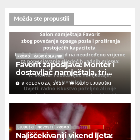
Možda ste propustili
PROMO
RADIO OGLASNIK
Favorit zapošljava: Monter i
dostavljač namještaja, tri
izvršitelja
8 KOLOVOZA, 2026
RADIO LJUBUŠKI
LJUBUŠKI
NOVOSTI
PROMO
Najiščekivaniji vikend ljeta: