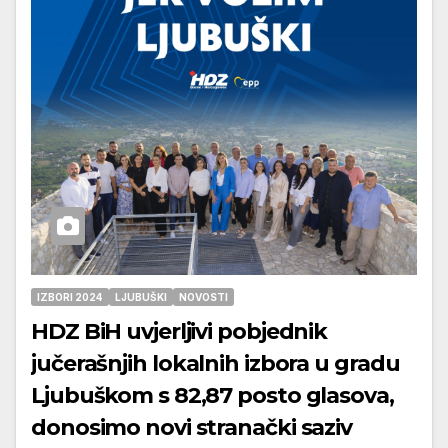
IZBORI 2024
LJUBUŠKI
NOVOSTI
HDZ BiH uvjerljivi pobjednik
jučerašnjih lokalnih izbora u gradu
Ljubuškom s 82,87 posto glasova,
donosimo novi stranački saziv