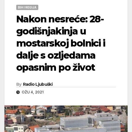
BIH I REGIJA
Nakon nesreće: 28-
godišnjakinja u
mostarskoj bolnici i
dalje s ozljedama
opasnim po život
By
Radio Ljubuški
OŽU 4, 2021