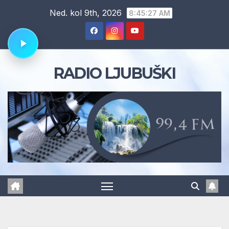
Skip
Ned. kol 9th, 2026
8:45:28 AM
to
content
RADIO LJUBUŠKI