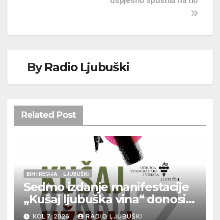
uspješno spustila na tlo
By
Radio Ljubuški
Related Post
BIH I REGIJA
LJUBUŠKI
Sedmo izdanje manifestacije
„Kušaj ljubuška vina“ donosi
vrhunska vina, gastronomiju i
KOL 7, 2026
RADIO LJUBUŠKI