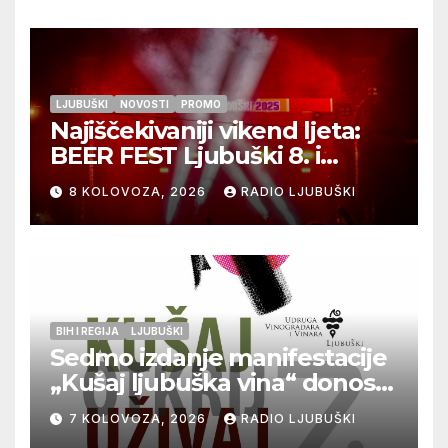
LJUBUŠKI
NOVOSTI
PROMO
Najiščekivaniji vikend ljeta:
BEER FEST Ljubuški 8. i
9.kolovoza
8 KOLOVOZA, 2026
RADIO LJUBUŠKI
BIH I REGIJA
LJUBUŠKI
Sedmo izdanje manifestacije
„Kušaj ljubuška vina“ donosi
vrhunska vina, gastronomiju i
7 KOLOVOZA, 2026
RADIO LJUBUŠKI
glazbu