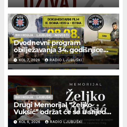
glazbu
BIH I REGIJA
LJUBUŠKI
NOVOSTI
Dvodnevni program
obilježavanja 34. godišnjice
pogibije generala Blaža
KOL 7, 2026
RADIO LJUBUŠKI
Kraljevića i osmorice
pripadnika HOS-a
BIH I REGIJA
LJUBUŠKI
Drugi Memorijal “Željko
Vukšić” održat će se u srijedu
12. kolovoza u Otoku
KOL 6, 2026
RADIO LJUBUŠKI