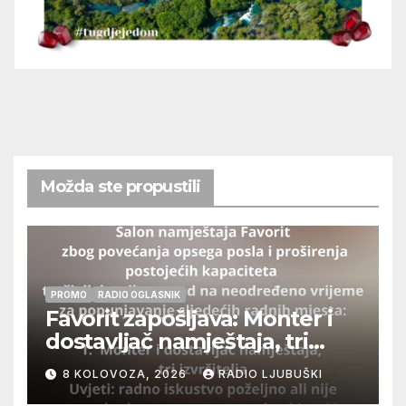
Možda ste propustili
PROMO
RADIO OGLASNIK
Favorit zapošljava: Monter i
dostavljač namještaja, tri
izvršitelja
8 KOLOVOZA, 2026
RADIO LJUBUŠKI