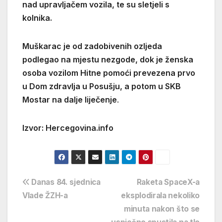
nad upravljačem vozila, te su sletjeli s
kolnika.
Muškarac je od zadobivenih ozljeda
podlegao na mjestu nezgode, dok je ženska
osoba vozilom Hitne pomoći prevezena prvo
u Dom zdravlja u Posušju, a potom u SKB
Mostar na dalje liječenje
.
Izvor: Hercegovina.info
Navigacija
Danas 84. sjednica
Raketa SpaceX-a
Vlade ŽZH-a
eksplodirala nekoliko
objava
minuta nakon što se