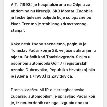
A.T. (1993.) je hospitalizirana na Odjelu za
abdominalnu kirurgiju SKB Mostar. Zadobila
je teške tjelesne ozljede koje su opasne po
život. Trentno je stabilnog zdravstvenog
stanja
“.
Kako neslužbeno saznajemo, poginuo je
Tomislav Pačar koji je 28. veljače sahranjen u
mjestu Brišnik kod Tomislavgrada. S njim u
osobnom automobilu Golf 7 (registarskih
oznaka Dubrovnika, Republika Hrvatska) bila
je i Alena T. (1993.) iz Zavidovića.
Prema izvješću MUP-a Hercegbosanske
županije,
automobilom je upravljao Pačar koji
je, iz neutvrđenih razloga, izgubio nadzor