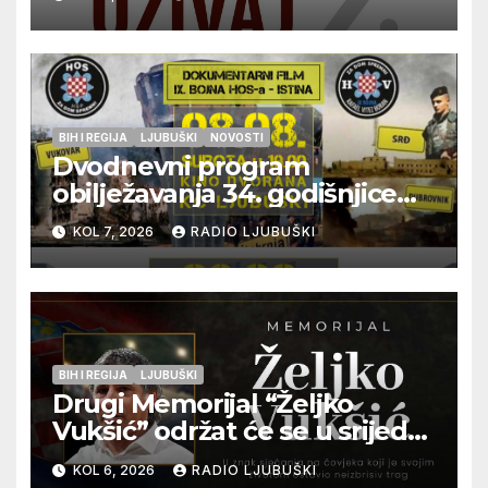
glazbu
BIH I REGIJA
LJUBUŠKI
NOVOSTI
Dvodnevni program
obilježavanja 34. godišnjice
pogibije generala Blaža
KOL 7, 2026
RADIO LJUBUŠKI
Kraljevića i osmorice
pripadnika HOS-a
BIH I REGIJA
LJUBUŠKI
Drugi Memorijal “Željko
Vukšić” održat će se u srijedu
12. kolovoza u Otoku
KOL 6, 2026
RADIO LJUBUŠKI