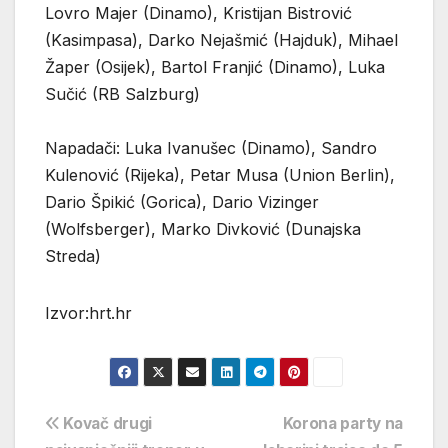
Lovro Majer (Dinamo), Kristijan Bistrović
(Kasimpasa), Darko Nejašmić (Hajduk), Mihael
Žaper (Osijek), Bartol Franjić (Dinamo), Luka
Sučić (RB Salzburg)
Napadači: Luka Ivanušec (Dinamo), Sandro
Kulenović (Rijeka), Petar Musa (Union Berlin),
Dario Špikić (Gorica), Dario Vizinger
(Wolfsberger), Marko Divković (Dunajska
Streda)
Izvor:hrt.hr
Navigacija
Kovač drugi
Korona party na