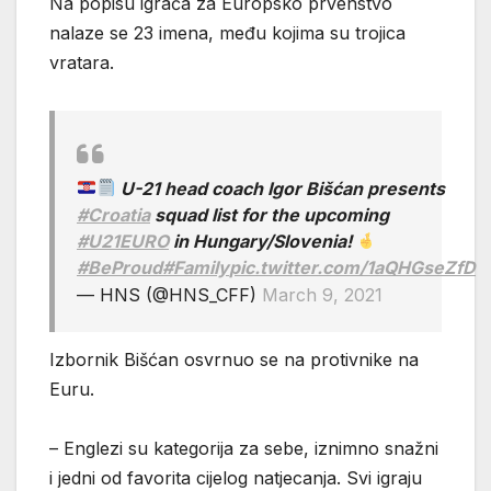
Na popisu igrača za Europsko prvenstvo
nalaze se 23 imena, među kojima su trojica
vratara.
U-21 head coach Igor Bišćan presents
#Croatia
squad list for the upcoming
#U21EURO
in Hungary/Slovenia!
#BeProud
#Family
pic.twitter.com/1aQHGseZfD
— HNS (@HNS_CFF)
March 9, 2021
Izbornik Bišćan osvrnuo se na protivnike na
Euru.
– Englezi su kategorija za sebe, iznimno snažni
i jedni od favorita cijelog natjecanja. Svi igraju