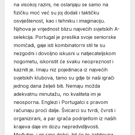
na visokoj razini, ne oslanjaju se samo na
fizičku moć već su joj dodali i taktičku
osviještenost, kao i tehniku i imaginaciju.
Njihova je vrijednost blizu najvećih svjetskih A-
selekcija. Portugal je preslika svoje seniorske
momčadi, gaje isti kombinatorni stil te su
nezgodni i dovoljno iskusni u natjecateljskom
nogometu, iskoristit će svaku neopreznost i
kazniti je. Imaju niz pojedinaca iz najvećih
svjetskih klubova, tamo su gdje bi naši igrači
jednog dana željeli biti. Nemaju možda
adekvatnu minutažu, no kvaliteta im je
neosporna. Englezi i Portugalci s pravom
računaju proći dalje. Švicarci su tvrdi, čvrsti i
organizirani, a par igrača podrijetlom iz naših
krajeva daje im dozu nepredvidljivosti.
Međutim, i mi smo dobri, bit će to zahtjevna