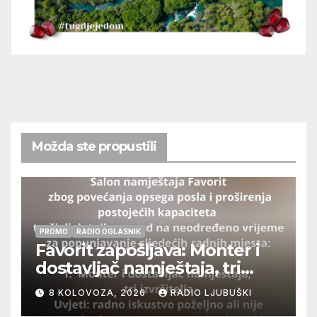
Možda ste propustili
PROMO
RADIO OGLASNIK
Favorit zapošljava: Monter i
dostavljač namještaja, tri
izvršitelja
8 KOLOVOZA, 2026
RADIO LJUBUŠKI