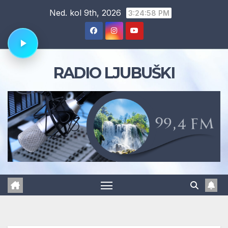
Skip
Ned. kol 9th, 2026
3:24:59 PM
to
content
RADIO LJUBUŠKI