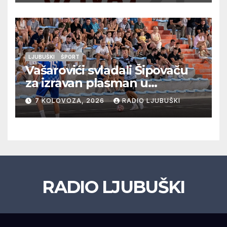
LJUBUŠKI
ŠPORT
Vašarovići svladali Šipovaču
za izravan plasman u
četvrtfinale, Grab izborio
7 KOLOVOZA, 2026
RADIO LJUBUŠKI
prolazak dalje, Klobuk ispao,
večeras počinje četvrtfinale
juniora
RADIO LJUBUŠKI