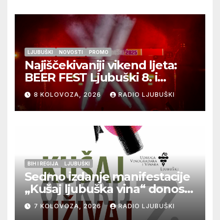
LJUBUŠKI
NOVOSTI
PROMO
Najiščekivaniji vikend ljeta:
BEER FEST Ljubuški 8. i
9.kolovoza
8 KOLOVOZA, 2026
RADIO LJUBUŠKI
BIH I REGIJA
LJUBUŠKI
Sedmo izdanje manifestacije
„Kušaj ljubuška vina“ donosi
vrhunska vina, gastronomiju i
7 KOLOVOZA, 2026
RADIO LJUBUŠKI
glazbu