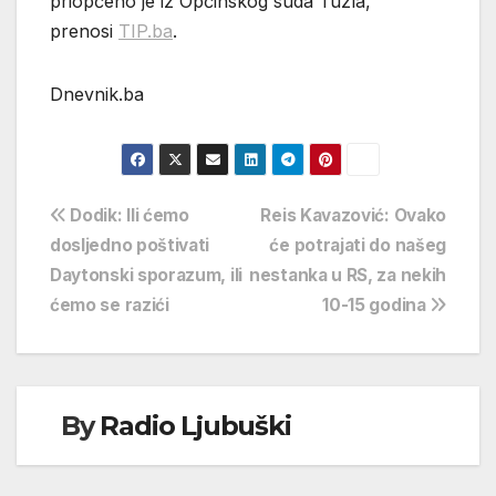
priopćeno je iz Općinskog suda Tuzla,
prenosi
TIP.ba
.
Dnevnik.ba
Navigacija
Dodik: Ili ćemo
Reis Kavazović: Ovako
dosljedno poštivati
će potrajati do našeg
objava
Daytonski sporazum, ili
nestanka u RS, za nekih
ćemo se razići
10-15 godina
By
Radio Ljubuški