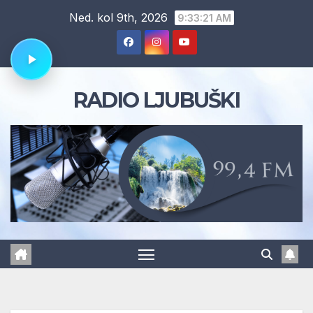
Skip
Ned. kol 9th, 2026
9:33:22 AM
to
content
RADIO LJUBUŠKI