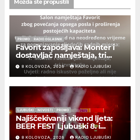
Možda ste propustili
PROMO
RADIO OGLASNIK
Favorit zapošljava: Monter i
dostavljač namještaja, tri
izvršitelja
8 KOLOVOZA, 2026
RADIO LJUBUŠKI
LJUBUŠKI
NOVOSTI
PROMO
Najiščekivaniji vikend ljeta:
BEER FEST Ljubuški 8. i
9.kolovoza
8 KOLOVOZA, 2026
RADIO LJUBUŠKI