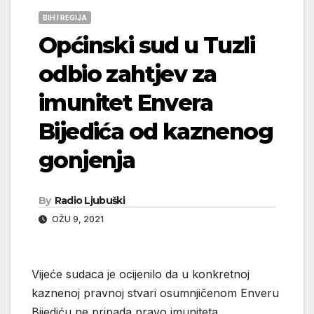
BIH I REGIJA
Općinski sud u Tuzli
odbio zahtjev za
imunitet Envera
Bijedića od kaznenog
gonjenja
By
Radio Ljubuški
OŽU 9, 2021
Vijeće sudaca je ocijenilo da u konkretnoj
kaznenoj pravnoj stvari osumnjičenom Enveru
Bijediću ne pripada pravo imuniteta.