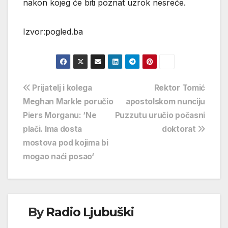
nakon kojeg će biti poznat uzrok nesreće.
Izvor:pogled.ba
Navigacija
Prijatelj i kolega
Rektor Tomić
Meghan Markle poručio
apostolskom nunciju
objava
Piers Morganu: ‘Ne
Puzzutu uručio počasni
plači. Ima dosta
doktorat
mostova pod kojima bi
mogao naći posao‘
By
Radio Ljubuški