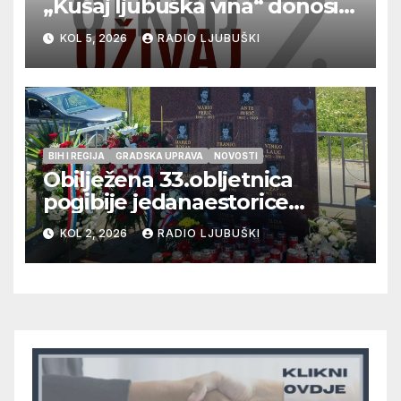
„Kušaj ljubuška vina“ donosi
vrhunska vina, gastronomiju i
KOL 5, 2026
RADIO LJUBUŠKI
glazbu
BIH I REGIJA
GRADSKA UPRAVA
NOVOSTI
Obilježena 33.obljetnica
pogibije jedanaestorice
ljubuških branitelja
KOL 2, 2026
RADIO LJUBUŠKI