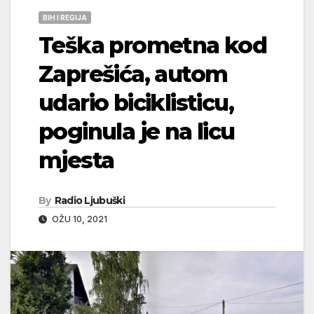
BIH I REGIJA
Teška prometna kod
Zaprešića, autom
udario biciklisticu,
poginula je na licu
mjesta
By
Radio Ljubuški
OŽU 10, 2021