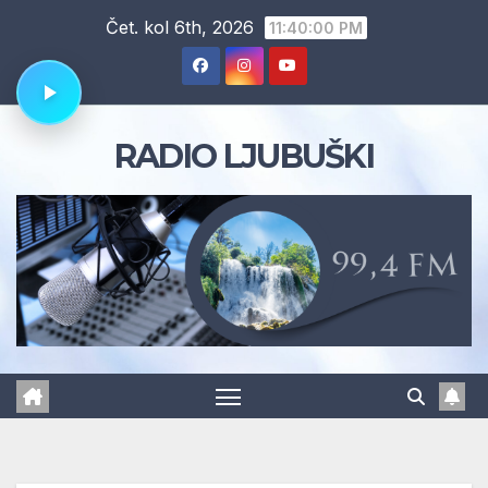
Skip
Čet. kol 6th, 2026
11:40:01 PM
to
content
RADIO LJUBUŠKI