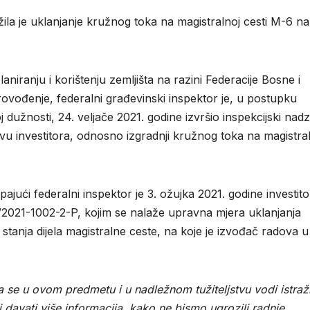
ila je uklanjanje kružnog toka na magistralnoj cesti M-6 na
ranju i korištenju zemljišta na razini Federacije Bosne i
ovođenje, federalni građevinski inspektor je, u postupku
dužnosti, 24. veljače 2021. godine izvršio inspekcijski nad
u investitora, odnosno izgradnji kružnog toka na magistra
ući federalni inspektor je 3. ožujka 2021. godine investit
/2021-1002-2-P, kojim se nalaže upravna mjera uklanjanja
 stanja dijela magistralne ceste, na koje je izvođač radova u
a se u ovom predmetu i u nadležnom tužiteljstvu vodi istraž
avati više informacija, kako ne bismo ugrozili radnje