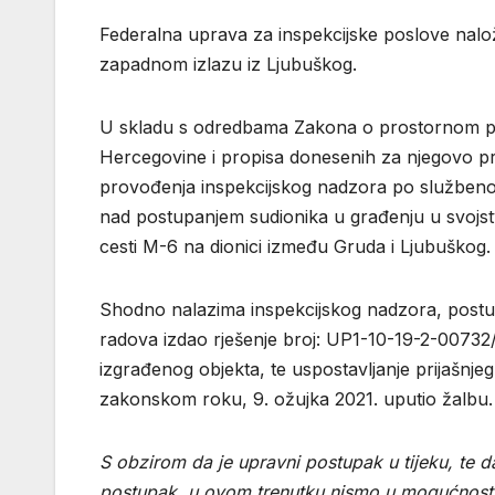
Federalna uprava za inspekcijske poslove nalož
zapadnom izlazu iz Ljubuškog.
U skladu s odredbama Zakona o prostornom plani
Hercegovine i propisa donesenih za njegovo pr
provođenja inspekcijskog nadzora po službenoj 
nad postupanjem sudionika u građenju u svojstv
cesti M-6 na dionici između Gruda i Ljubuškog.
Shodno nalazima inspekcijskog nadzora, postupaj
radova izdao rješenje broj: UP1-10-19-2-00732
izgrađenog objekta, te uspostavljanje prijašnjeg
zakonskom roku, 9. ožujka 2021. uputio žalbu.
S obzirom da je upravni postupak u tijeku, te d
postupak, u ovom trenutku nismo u mogućnosti d