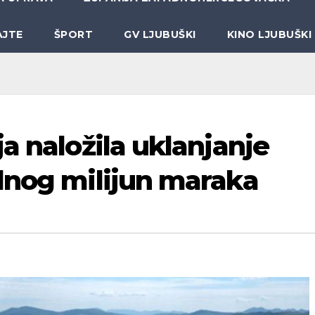
AJTE
ŠPORT
GV LJUBUŠKI
KINO LJUBUŠKI
a naložila uklanjanje
dnog milijun maraka