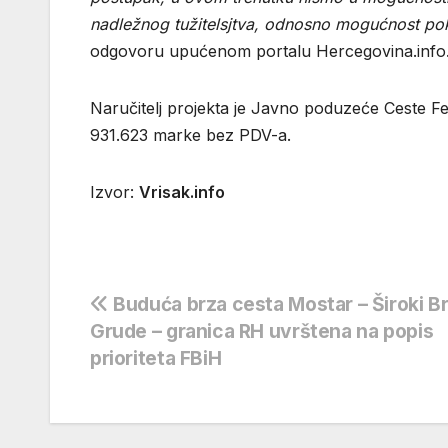
nadležnog tužitelsjtva, odnosno mogućnost po
odgovoru upućenom portalu Hercegovina.info
Naručitelj projekta je Javno poduzeće Ceste Fede
931.623 marke bez PDV-a.
Izvor:
Vrisak.info
Navigacija
Buduća brza cesta Mostar – Široki Br
Grude – granica RH uvrštena na popis
objava
prioriteta FBiH