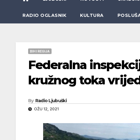
RADIO OGLASNIK
KULTURA
POSLUŠ
BIH I REGIJA
Federalna inspekcij
kružnog toka vrije
By
Radio Ljubuški
OŽU 12, 2021