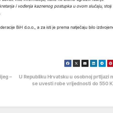
kretanja i vođenja kaznenog postupka u ovom slučaju
, stoji
.
racije BiH d.o.o., a za isti je prema natječaju bilo izdvojen
ijeg –
U Republiku Hrvatsku u osobnoj prtljazi
se uvesti robe vrijednosti do 550