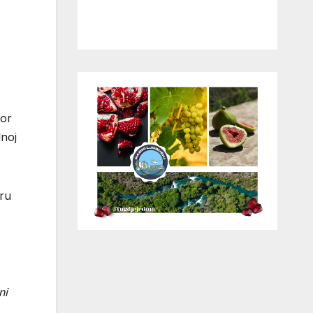
zor
lnoj
oru
ni