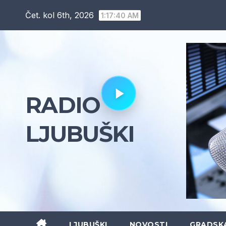
Skip
Čet. kol 6th, 2026
1:17:41 AM
to
content
RADIO
LJUBUŠKI
LJUBUŠKI
NOVOSTI
GRADSK