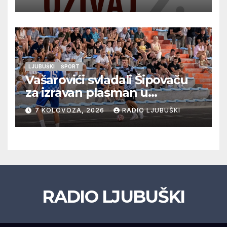
glazbu
LJUBUŠKI
ŠPORT
Vašarovići svladali Šipovaču
za izravan plasman u
četvrtfinale, Grab izborio
7 KOLOVOZA, 2026
RADIO LJUBUŠKI
prolazak dalje, Klobuk ispao,
večeras počinje četvrtfinale
juniora
RADIO LJUBUŠKI