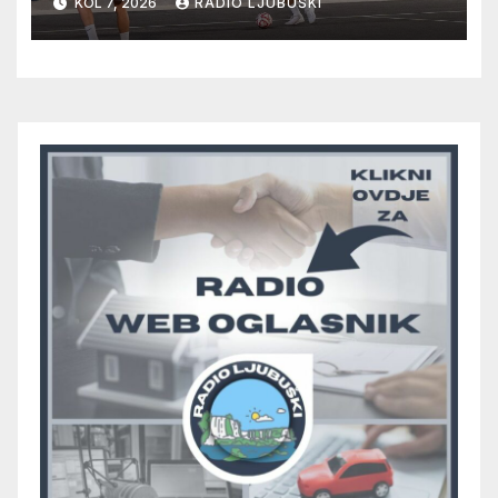
KOL 7, 2026
RADIO LJUBUŠKI
prolazak dalje, Klobuk ispao,
večeras počinje četvrtfinale
juniora