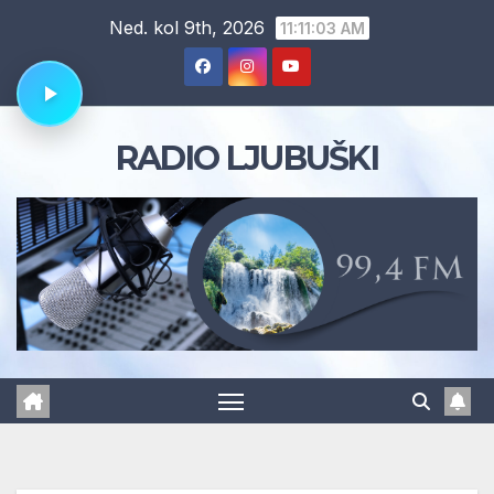
Skip
Ned. kol 9th, 2026
11:11:03 AM
to
content
RADIO LJUBUŠKI