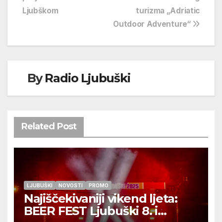
objava
Ljubškom
turizma „Adriatic
Outdoor Adventure“
By
Radio Ljubuški
Related Post
LJUBUŠKI
NOVOSTI
PROMO
Najiščekivaniji vikend ljeta:
BEER FEST Ljubuški 8. i