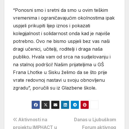
“Ponosni smo i sretni da smo u ovim teškim
vremenima i ograničavajućim okolnostima ipak
uspjeli prikupiti lijep iznos i pokazati
kolegijalnost i solidarnost onda kad je najviše
potrebno. Ovo ne bismo uspjeli bez vas naši
dragi učenici, učitelji, roditelji i draga naša
publiko. Hvala vam od srca na sudjelovanju i
na stalnoj podršci! Našim prijateljima u GŠ
Frana Lhotke u Sisku želimo da se što prije
vrate redovnoj nastavi u svoju obnovljenu
zgradu”, poručili su iz Glazbene škole.
Navigacija
Aktivnosti na
Danas u Ljubuškom
projektu IMPHACT u
Forum aktivnog