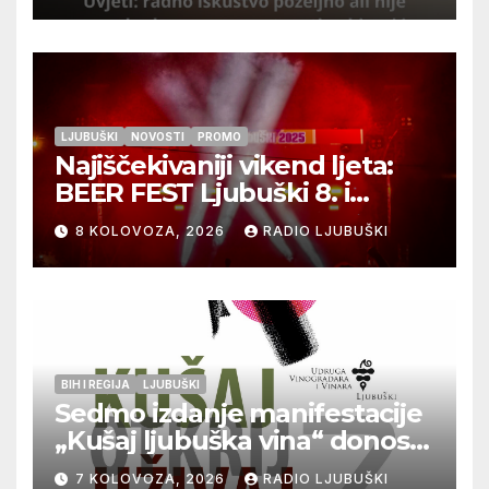
LJUBUŠKI
NOVOSTI
PROMO
Najiščekivaniji vikend ljeta:
BEER FEST Ljubuški 8. i
9.kolovoza
8 KOLOVOZA, 2026
RADIO LJUBUŠKI
BIH I REGIJA
LJUBUŠKI
Sedmo izdanje manifestacije
„Kušaj ljubuška vina“ donosi
vrhunska vina, gastronomiju i
7 KOLOVOZA, 2026
RADIO LJUBUŠKI