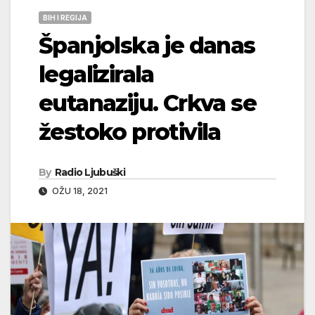
BIH I REGIJA
Španjolska je danas
legalizirala
eutanaziju. Crkva se
žestoko protivila
By
Radio Ljubuški
OŽU 18, 2021