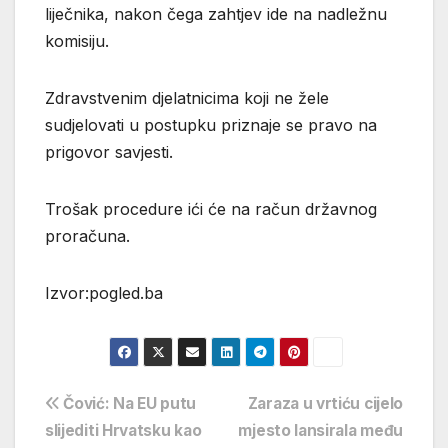
liječnika, nakon čega zahtjev ide na nadležnu
komisiju.
Zdravstvenim djelatnicima koji ne žele
sudjelovati u postupku priznaje se pravo na
prigovor savjesti.
Trošak procedure ići će na račun državnog
proračuna.
Izvor:pogled.ba
Navigacija
Čović: Na EU putu
Zaraza u vrtiću cijelo
slijediti Hrvatsku kao
mjesto lansirala među