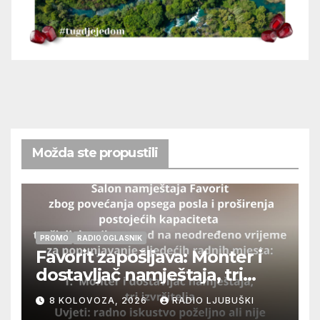
Možda ste propustili
PROMO
RADIO OGLASNIK
Favorit zapošljava: Monter i
dostavljač namještaja, tri
izvršitelja
8 KOLOVOZA, 2026
RADIO LJUBUŠKI