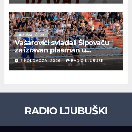
LJUBUŠKI
ŠPORT
Vašarovići svladali Šipovaču
za izravan plasman u
četvrtfinale, Grab izborio
7 KOLOVOZA, 2026
RADIO LJUBUŠKI
prolazak dalje, Klobuk ispao,
večeras počinje četvrtfinale
juniora
RADIO LJUBUŠKI