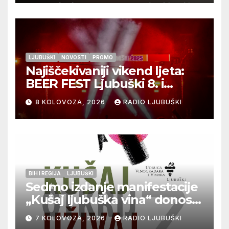
LJUBUŠKI
NOVOSTI
PROMO
Najiščekivaniji vikend ljeta:
BEER FEST Ljubuški 8. i
9.kolovoza
8 KOLOVOZA, 2026
RADIO LJUBUŠKI
BIH I REGIJA
LJUBUŠKI
Sedmo izdanje manifestacije
„Kušaj ljubuška vina“ donosi
vrhunska vina, gastronomiju i
7 KOLOVOZA, 2026
RADIO LJUBUŠKI
glazbu