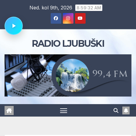
Skip
Ned. kol 9th, 2026
8:59:32 AM
to
content
RADIO LJUBUŠKI