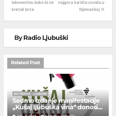
objava
lokomotivu kako bi se
najgora žarišta covida u
kretali brže
Njemačkoj
By
Radio Ljubuški
Related Post
BIH I REGIJA
LJUBUŠKI
Sedmo izdanje manifestacije
„Kušaj ljubuška vina“ donosi
vrhunska vina, gastronomiju i