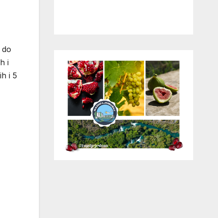
 do
h i
h i 5
g 1.