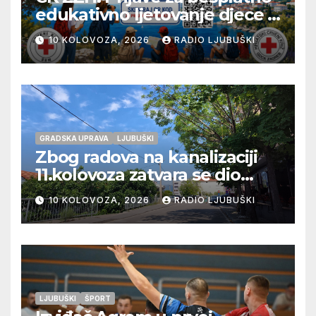
edukativno ljetovanje djece u
Novom Vinodolskom
10 KOLOVOZA, 2026
RADIO LJUBUŠKI
GRADSKA UPRAVA
LJUBUŠKI
Zbog radova na kanalizaciji
11.kolovoza zatvara se dio
ulice Petra Barbarića
10 KOLOVOZA, 2026
RADIO LJUBUŠKI
LJUBUŠKI
ŠPORT