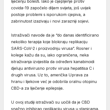
liječenju bolesti. Iako je cijepljenje protiv
covida-19 započelo diljem svijeta, još uvijek
postoje problemi s isporukom cjepiva, a
zabrinutost izazivaju i novi zarazniji sojevi.
Istraživači navode da je “do danas identificirano
nekoliko terapija koje blokiraju replikaciju
SARS-CoV-2 i proizvodnju virusa”. Rosner i
kolege kažu da su, iako ograničena, neka
istraživanja izvijestila da određeni kanabinoidi
djeluju antivirusno protiv virusa hepatitisa C i
drugih virusa. Uz to, američka Uprava za
hranu i lijekove već je odobrila oralnu otopinu
CBD-a za liječenje epilepsije.
U ovoj studiji istraživači su uočili da je CBD
snažno inhibirao replikaciju virusa u stanicama.