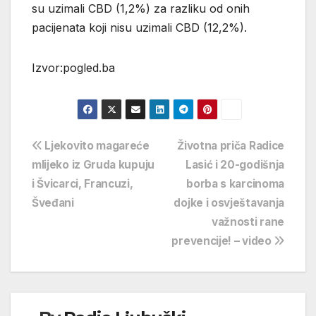
su uzimali CBD (1,2%) za razliku od onih
pacijenata koji nisu uzimali CBD (12,2%).
Izvor:pogled.ba
Navigacija
Ljekovito magareće
Životna priča Radice
mlijeko iz Gruda kupuju
Lasić i 20-godišnja
objava
i Švicarci, Francuzi,
borba s karcinoma
Šveđani
dojke i osvještavanja
važnosti rane
prevencije! – video