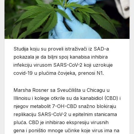
Studija koju su proveli istraživači iz SAD-a
pokazala je da biljni spoj kanabisa inhibira
infekciju virusom SARS-CoV-2 koji uzrokuje
covid-19 u plućima čovjeka, prenosi N1.
Marsha Rosner sa Sveučilišta u Chicagu u
Illinoisu i kolege otkrile su da kanabidiol (CBD) i
njegov metabolit 7-OH-CBD snažno blokiraju
replikaciju SARS-CoV-2 u epitelnim stanicama
pluća. CBD je inhibirao ekspresiju virusnih
gena i poništio mnoge učinke koje virus ima na