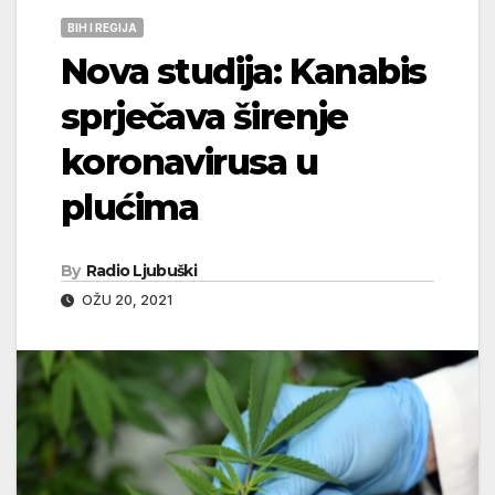
BIH I REGIJA
Nova studija: Kanabis
sprječava širenje
koronavirusa u
plućima
By
Radio Ljubuški
OŽU 20, 2021