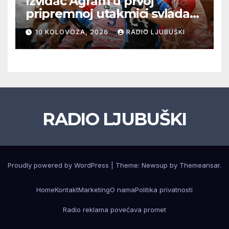
Izviđač Agram u prvoj
pripremnoj utakmici svladao
Metković Zalmo 37:32
10 KOLOVOZA, 2026
RADIO LJUBUŠKI
RADIO LJUBUŠKI
Proudly powered by WordPress
|
Theme: Newsup by
Themeansar
.
Home
Kontakt
Marketing
O nama
Politika privatnosti
Radio reklama povećava promet