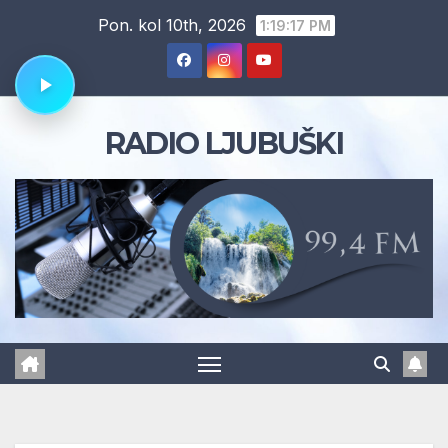
Skip
Pon. kol 10th, 2026
1:19:18 PM
to
content
RADIO LJUBUŠKI