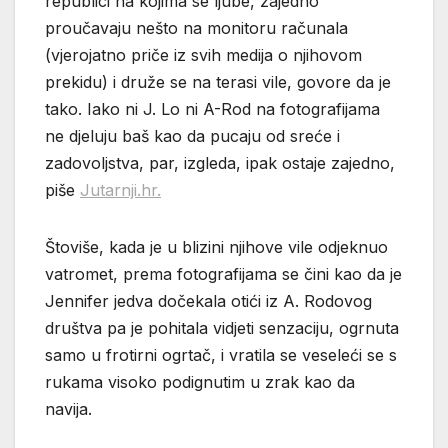
republici na kojima se ljube, zajedno
proučavaju nešto na monitoru računala
(vjerojatno priče iz svih medija o njihovom
prekidu) i druže se na terasi vile, govore da je
tako. Iako ni J. Lo ni A-Rod na fotografijama
ne djeluju baš kao da pucaju od sreće i
zadovoljstva, par, izgleda, ipak ostaje zajedno,
piše
Jutarnji.hr.
Štoviše, kada je u blizini njihove vile odjeknuo
vatromet, prema fotografijama se čini kao da je
Jennifer jedva dočekala otići iz A. Rodovog
društva pa je pohitala vidjeti senzaciju, ogrnuta
samo u frotirni ogrtač, i vratila se veseleći se s
rukama visoko podignutim u zrak kao da
navija.