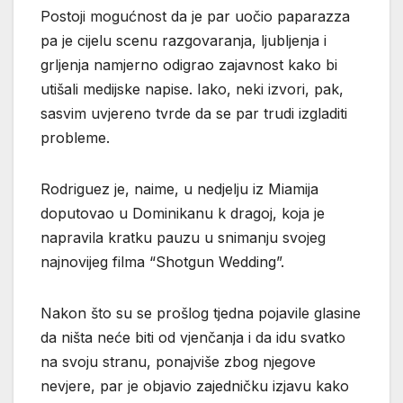
Postoji mogućnost da je par uočio paparazza
pa je cijelu scenu razgovaranja, ljubljenja i
grljenja namjerno odigrao zajavnost kako bi
utišali medijske napise. Iako, neki izvori, pak,
sasvim uvjereno tvrde da se par trudi izgladiti
probleme.
Rodriguez je, naime, u nedjelju iz Miamija
doputovao u Dominikanu k dragoj, koja je
napravila kratku pauzu u snimanju svojeg
najnovijeg filma “Shotgun Wedding”.
Nakon što su se prošlog tjedna pojavile glasine
da ništa neće biti od vjenčanja i da idu svatko
na svoju stranu, ponajviše zbog njegove
nevjere, par je objavio zajedničku izjavu kako