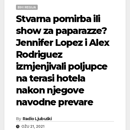
BIH I REGIJA
Stvarna pomirba ili
show za paparazze?
Jennifer Lopez i Alex
Rodriguez
izmjenjivali poljupce
na terasi hotela
nakon njegove
navodne prevare
By
Radio Ljubuški
OŽU 21, 2021