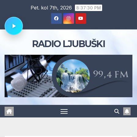
Skip
Pet. kol 7th, 2026
8:37:31 PM
to
content
RADIO LJUBUŠKI