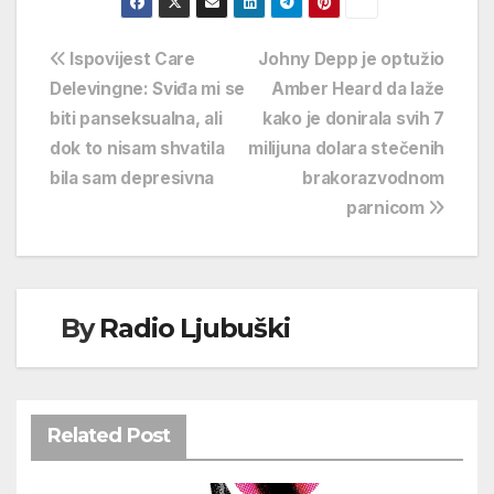
Navigacija
Ispovijest Care
Johny Depp je optužio
Delevingne: Sviđa mi se
Amber Heard da laže
objava
biti panseksualna, ali
kako je donirala svih 7
dok to nisam shvatila
milijuna dolara stečenih
bila sam depresivna
brakorazvodnom
parnicom
By
Radio Ljubuški
Related Post