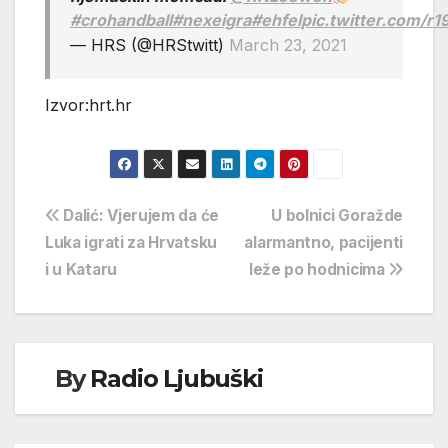
#crohandball
#nexeigra
#ehfel
pic.twitter.com/r
— HRS (@HRStwitt)
March 23, 2021
Izvor:hrt.hr
Navigacija
Dalić: Vjerujem da će
U bolnici Goražde
Luka igrati za Hrvatsku
alarmantno, pacijenti
objava
i u Kataru
leže po hodnicima
By
Radio Ljubuški