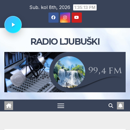
Skip
Sub. kol 8th, 2026
1:35:14 PM
to
content
RADIO LJUBUŠKI