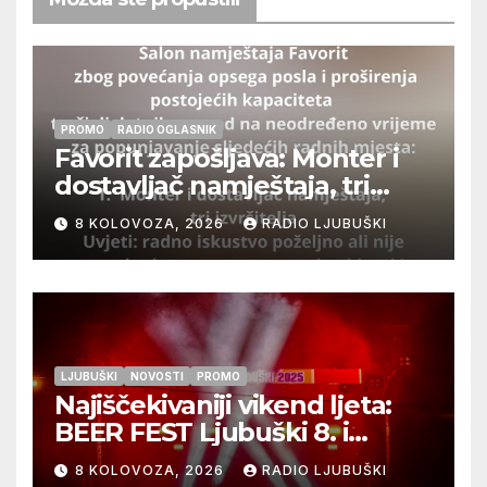
PROMO
RADIO OGLASNIK
Favorit zapošljava: Monter i
dostavljač namještaja, tri
izvršitelja
8 KOLOVOZA, 2026
RADIO LJUBUŠKI
LJUBUŠKI
NOVOSTI
PROMO
Najiščekivaniji vikend ljeta:
BEER FEST Ljubuški 8. i
9.kolovoza
8 KOLOVOZA, 2026
RADIO LJUBUŠKI