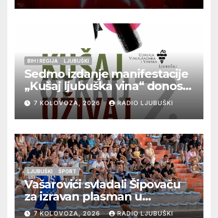
BIH I REGIJA
LJUBUŠKI
Sedmo izdanje manifestacije
„Kušaj ljubuška vina“ donosi
vrhunska vina, gastronomiju i
7 KOLOVOZA, 2026
RADIO LJUBUŠKI
glazbu
LJUBUŠKI
ŠPORT
Vašarovići svladali Šipovaču
za izravan plasman u
četvrtfinale, Grab izborio
7 KOLOVOZA, 2026
RADIO LJUBUŠKI