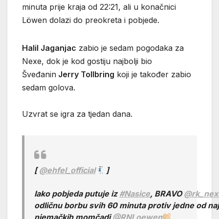
minuta prije kraja od 22:21, ali u konačnici
Löwen dolazi do preokreta i pobjede.
Halil Jaganjac
zabio je sedam pogodaka za
Nexe, dok je kod gostiju najbolji bio
Šveđanin
Jerry Tollbring
koji je također zabio
sedam golova.
Uzvrat se igra za tjedan dana.
[
@ehfel_official
]
Iako pobjeda putuje iz
#Nasice
, BRAVO
@rk_nex
odličnu borbu svih 60 minuta protiv jedne od naj
njemačkih momčadi
@RNLoewen