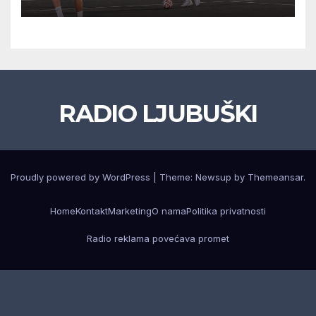
prolazak dalje, Klobuk ispao,
večeras počinje četvrtfinale
juniora
RADIO LJUBUŠKI
Proudly powered by WordPress
|
Theme: Newsup by
Themeansar
.
Home
Kontakt
Marketing
O nama
Politika privatnosti
Radio reklama povećava promet