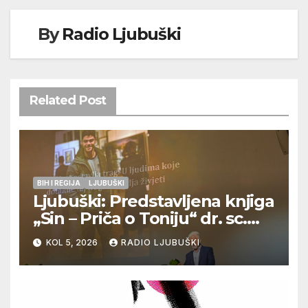
By
Radio Ljubuški
Related Post
BIH I REGIJA
LJUBUŠKI
Ljubuški: Predstavljena knjiga
„Sin – Priča o Toniju“ dr. sc.
Zdenka Hercega
KOL 5, 2026
RADIO LJUBUŠKI