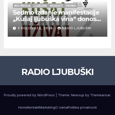
BIH I REGIJA
LJUBUŠKI
NOVOSTI
PROMO
Sedmo izdanje manifestacije
„Kušaj ljubuška vina“ donosi
vrhunska vina, gastronomiju i
5 KOLOVOZA, 2026
RADIO LJUBUŠKI
glazbu
RADIO LJUBUŠKI
Proudly powered by WordPress
|
Theme: Newsup by
Themeansar
.
Home
Kontakt
Marketing
O nama
Politika privatnosti