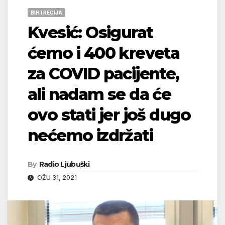
BIH I REGIJA
Kvesić: Osigurat
ćemo i 400 kreveta
za COVID pacijente,
ali nadam se da će
ovo stati jer još dugo
nećemo izdržati
By
Radio Ljubuški
OŽU 31, 2021