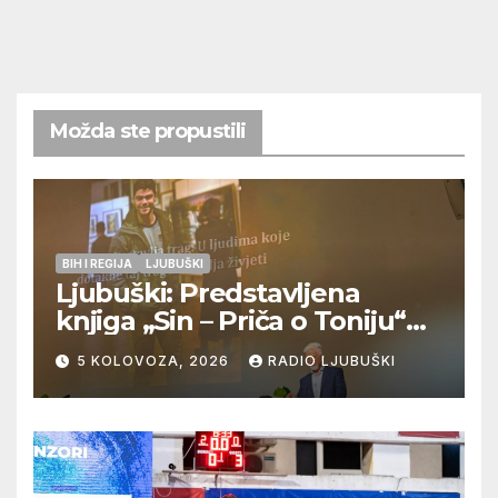
Možda ste propustili
BIH I REGIJA
LJUBUŠKI
Ljubuški: Predstavljena
knjiga „Sin – Priča o Toniju“
dr. sc. Zdenka Hercega
5 KOLOVOZA, 2026
RADIO LJUBUŠKI