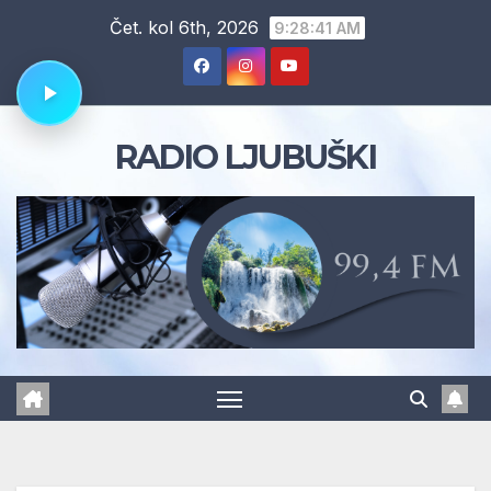
Skip
Čet. kol 6th, 2026
9:28:42 AM
to
content
RADIO LJUBUŠKI