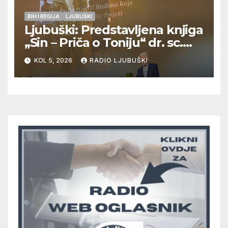
BIH I REGIJA
LJUBUŠKI
Ljubuški: Predstavljena knjiga
„Sin – Priča o Toniju“ dr. sc.
Zdenka Hercega
KOL 5, 2026
RADIO LJUBUŠKI