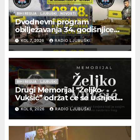
BIH I REGIJA
LJUBUŠKI
NOVOSTI
Dvodnevni program
obilježavanja 34. godišnjice
pogibije generala Blaža
KOL 7, 2026
RADIO LJUBUŠKI
Kraljevića i osmorice
pripadnika HOS-a
BIH I REGIJA
LJUBUŠKI
Drugi Memorijal “Željko
Vukšić” održat će se u srijedu
12. kolovoza u Otoku
KOL 6, 2026
RADIO LJUBUŠKI