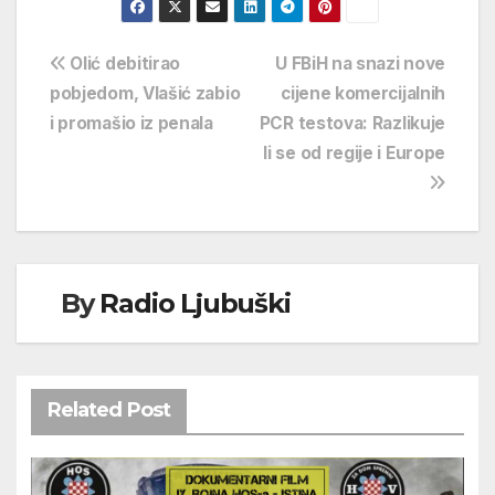
Navigacija
Olić debitirao
U FBiH na snazi nove
pobjedom, Vlašić zabio
cijene komercijalnih
objava
i promašio iz penala
PCR testova: Razlikuje
li se od regije i Europe
By
Radio Ljubuški
Related Post