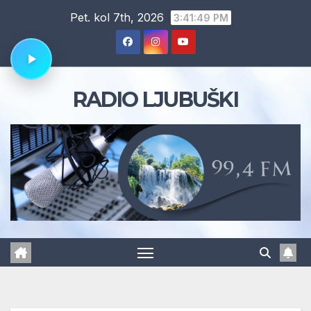
Skip
Pet. kol 7th, 2026
3:41:50 PM
to
content
RADIO LJUBUŠKI