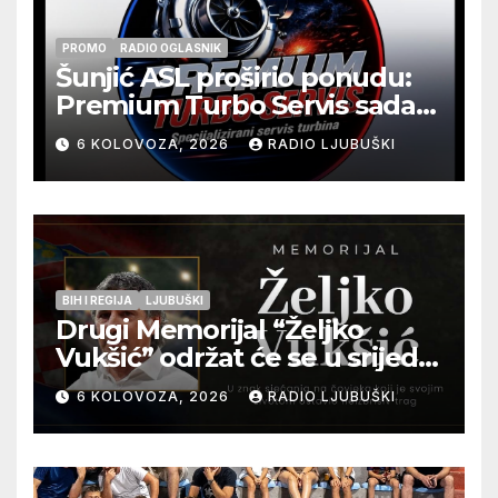
PROMO
RADIO OGLASNIK
Šunjić ASL proširio ponudu:
Premium Turbo Servis sada
na jednoj adresi u Ljubuškom
6 KOLOVOZA, 2026
RADIO LJUBUŠKI
BIH I REGIJA
LJUBUŠKI
Drugi Memorijal “Željko
Vukšić” održat će se u srijedu
12. kolovoza u Otoku
6 KOLOVOZA, 2026
RADIO LJUBUŠKI