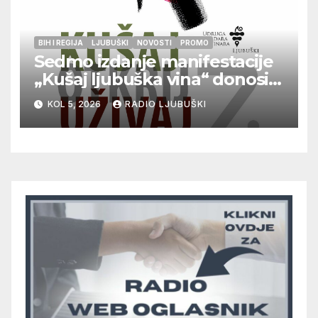
BIH I REGIJA
LJUBUŠKI
NOVOSTI
PROMO
Sedmo izdanje manifestacije
„Kušaj ljubuška vina“ donosi
vrhunska vina, gastronomiju i
KOL 5, 2026
RADIO LJUBUŠKI
glazbu