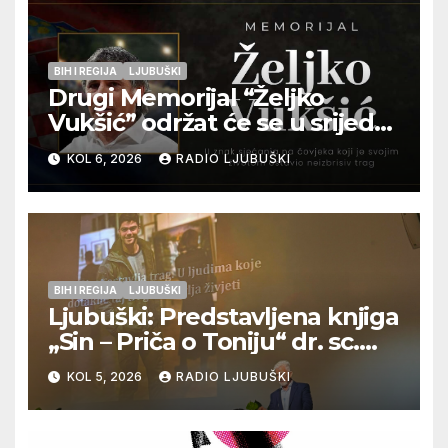
BIH I REGIJA
LJUBUŠKI
Drugi Memorijal “Željko
Vukšić” održat će se u srijedu
12. kolovoza u Otoku
KOL 6, 2026
RADIO LJUBUŠKI
BIH I REGIJA
LJUBUŠKI
Ljubuški: Predstavljena knjiga
„Sin – Priča o Toniju“ dr. sc.
Zdenka Hercega
KOL 5, 2026
RADIO LJUBUŠKI