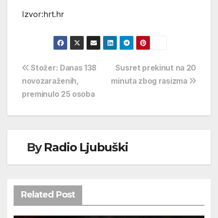
Izvor:hrt.hr
Navigacija
Stožer: Danas 138
Susret prekinut na 20
novozaraženih,
minuta zbog rasizma
objava
preminulo 25 osoba
By
Radio Ljubuški
Related Post