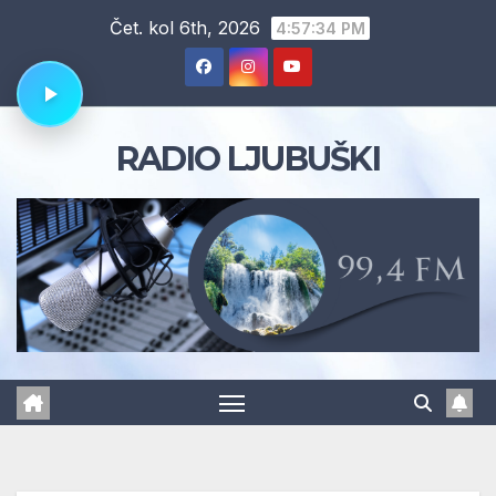
Skip
Čet. kol 6th, 2026
4:57:35 PM
to
content
RADIO LJUBUŠKI