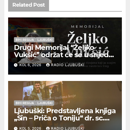
Related Post
BIH I REGIJA
LJUBUŠKI
Drugi Memorijal “Željko
Vukšić” održat će se u srijedu
12. kolovoza u Otoku
KOL 6, 2026
RADIO LJUBUŠKI
BIH I REGIJA
LJUBUŠKI
Ljubuški: Predstavljena knjiga
„Sin – Priča o Toniju“ dr. sc.
Zdenka Hercega
KOL 5, 2026
RADIO LJUBUŠKI