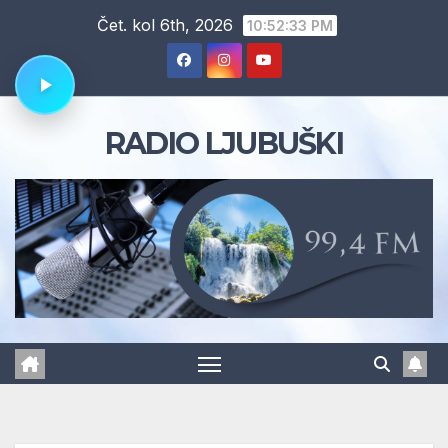
Skip
Čet. kol 6th, 2026
10:52:34 PM
to
content
RADIO LJUBUŠKI