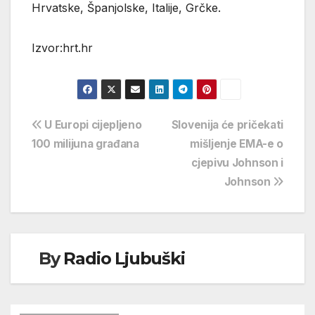
Hrvatske, Španjolske, Italije, Grčke.
Izvor:hrt.hr
Navigacija
U Europi cijepljeno
Slovenija će pričekati
100 milijuna građana
mišljenje EMA-e o
objava
cjepivu Johnson i
Johnson
By
Radio Ljubuški