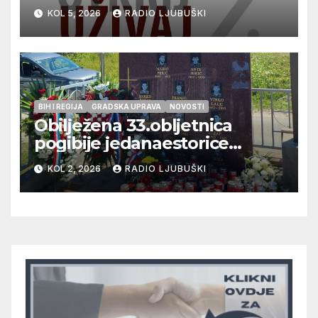
vrhunska vina, gastronomiju i
KOL 5, 2026
RADIO LJUBUŠKI
glazbu
BIH I REGIJA
GRADSKA UPRAVA
NOVOSTI
Obilježena 33.obljetnica
pogibije jedanaestorice
ljubuških branitelja
KOL 2, 2026
RADIO LJUBUŠKI