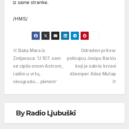
iz same stranke.
/HMS/
Navigacija
Baka Mara iz
Određen pritvor
Zmijavaca: ‘U 107. sam
policajcu Josipu Bariću
objava
se cipila onom Astrom,
koji je sakrio krvavi
radim u vrtu,
džemper Alise Mutap
vinogradu… pletem‘
By
Radio Ljubuški