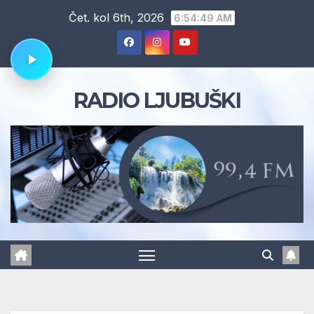
Skip
Čet. kol 6th, 2026
6:54:49 AM
to
content
RADIO LJUBUŠKI