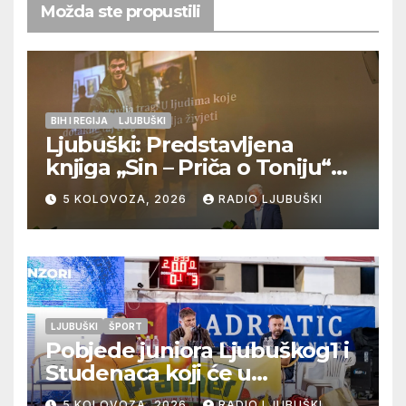
Možda ste propustili
BIH I REGIJA
LJUBUŠKI
Ljubuški: Predstavljena
knjiga „Sin – Priča o Toniju“
dr. sc. Zdenka Hercega
5 KOLOVOZA, 2026
RADIO LJUBUŠKI
LJUBUŠKI
ŠPORT
Pobjede juniora Ljubuškog1 i
Studenaca koji će u
međusobnom susretu
5 KOLOVOZA, 2026
RADIO LJUBUŠKI