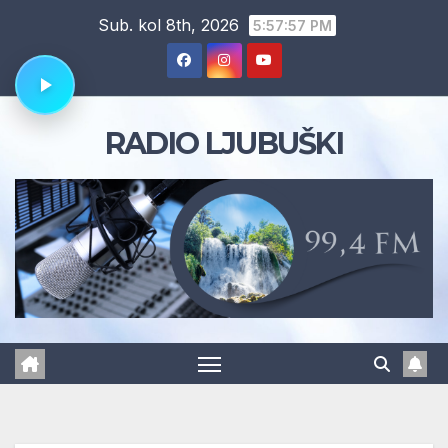
Skip
Sub. kol 8th, 2026
5:57:58 PM
to
content
RADIO LJUBUŠKI