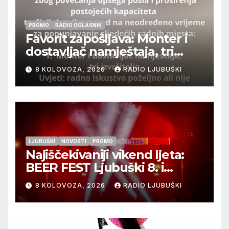
PROMO
RADIO OGLASNIK
Favorit zapošljava: Monter i
dostavljač namještaja, tri
izvršitelja
8 KOLOVOZA, 2026
RADIO LJUBUŠKI
LJUBUŠKI
NOVOSTI
PROMO
Najiščekivaniji vikend ljeta:
BEER FEST Ljubuški 8. i
9.kolovoza
8 KOLOVOZA, 2026
RADIO LJUBUŠKI