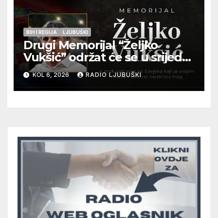
BIH I REGIJA
LJUBUŠKI
Drugi Memorijal “Željko
Vukšić” održat će se u srijedu
12. kolovoza u Otoku
KOL 6, 2026
RADIO LJUBUŠKI