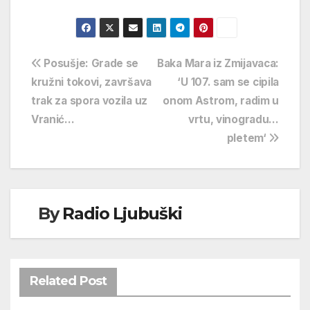
Navigacija
Posušje: Grade se
Baka Mara iz Zmijavaca:
kružni tokovi, završava
‘U 107. sam se cipila
objava
trak za spora vozila uz
onom Astrom, radim u
Vranić…
vrtu, vinogradu…
pletem‘
By
Radio Ljubuški
Related Post