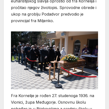
euharistijskog slavlja oprostio od fra Kornelija i
pročitao njegov životopis. Sprovodne obrede i
ukop na groblju Podadvor predvodio je
provincijal fra Miljenko.
Fra Kornelije je rođen 27. studenoga 1936. na
Vionici, župa Međugorje. Osnovnu školu
pohađao je u Bijakovićima a srednju školu u