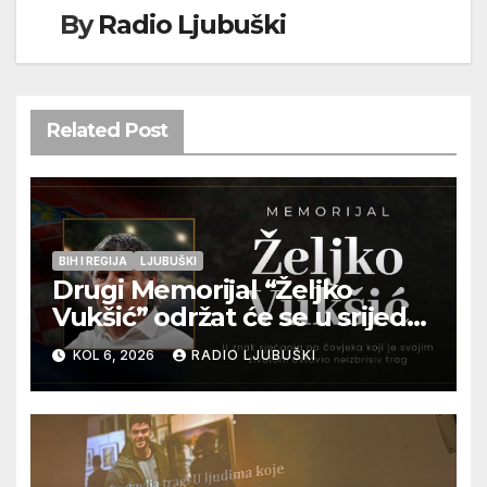
By
Radio Ljubuški
Related Post
BIH I REGIJA
LJUBUŠKI
Drugi Memorijal “Željko
Vukšić” održat će se u srijedu
12. kolovoza u Otoku
KOL 6, 2026
RADIO LJUBUŠKI