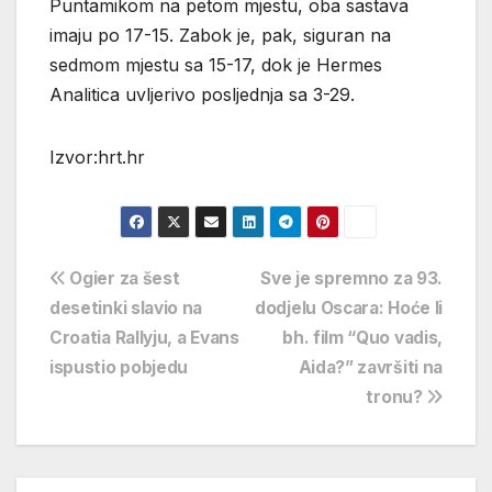
Puntamikom na petom mjestu, oba sastava
imaju po 17-15. Zabok je, pak, siguran na
sedmom mjestu sa 15-17, dok je Hermes
Analitica uvljerivo posljednja sa 3-29.
Izvor:hrt.hr
Navigacija
Ogier za šest
Sve je spremno za 93.
desetinki slavio na
dodjelu Oscara: Hoće li
objava
Croatia Rallyju, a Evans
bh. film “Quo vadis,
ispustio pobjedu
Aida?” završiti na
tronu?