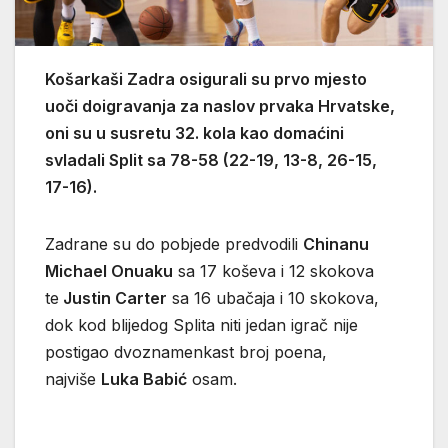
Košarkaši Zadra osigurali su prvo mjesto
uoči doigravanja za naslov prvaka Hrvatske,
oni su u susretu 32. kola kao domaćini
svladali Split sa 78-58 (22-19, 13-8, 26-15,
17-16).
Zadrane su do pobjede predvodili
Chinanu
Michael Onuaku
sa 17 koševa i 12 skokova
te
Justin Carter
sa 16 ubačaja i 10 skokova,
dok kod blijedog Splita niti jedan igrač nije
postigao dvoznamenkast broj poena,
najviše
Luka Babić
osam.