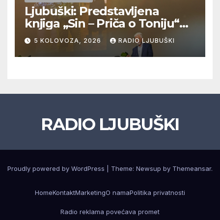
Ljubuški: Predstavljena
knjiga „Sin – Priča o Toniju“
dr. sc. Zdenka Hercega
5 KOLOVOZA, 2026
RADIO LJUBUŠKI
RADIO LJUBUŠKI
Proudly powered by WordPress
|
Theme: Newsup by
Themeansar
.
Home
Kontakt
Marketing
O nama
Politika privatnosti
Radio reklama povećava promet