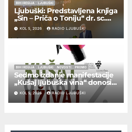
BIH I REGIJA
LJUBUŠKI
Ljubuški: Predstavljena knjiga
„Sin – Priča o Toniju“ dr. sc.
Zdenka Hercega
KOL 5, 2026
RADIO LJUBUŠKI
BIH I REGIJA
LJUBUŠKI
NOVOSTI
PROMO
Sedmo izdanje manifestacije
„Kušaj ljubuška vina“ donosi
vrhunska vina, gastronomiju i
KOL 5, 2026
RADIO LJUBUŠKI
glazbu