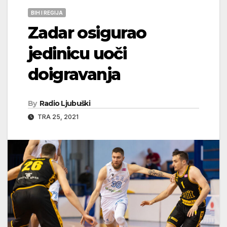
BIH I REGIJA
Zadar osigurao
jedinicu uoči
doigravanja
By
Radio Ljubuški
TRA 25, 2021