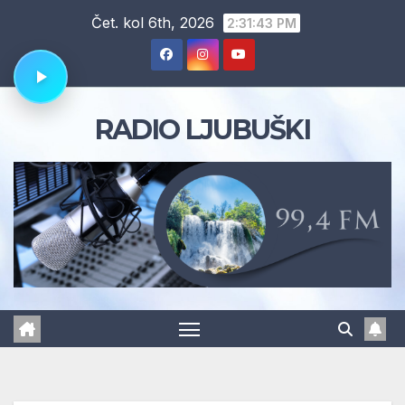
Skip
Čet. kol 6th, 2026
2:31:44 PM
to
content
RADIO LJUBUŠKI