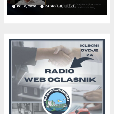
12. kolovoza u Otoku
KOL 6, 2026
RADIO LJUBUŠKI