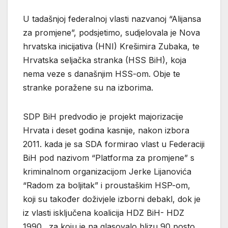
U tadašnjoj federalnoj vlasti nazvanoj “Alijansa
za promjene”, podsjetimo, sudjelovala je Nova
hrvatska inicijativa (HNI) Krešimira Zubaka, te
Hrvatska seljačka stranka (HSS BiH), koja
nema veze s današnjim HSS-om. Obje te
stranke poražene su na izborima.
SDP BiH predvodio je projekt majorizacije
Hrvata i deset godina kasnije, nakon izbora
2011. kada je sa SDA formirao vlast u Federaciji
BiH pod nazivom “Platforma za promjene” s
kriminalnom organizacijom Jerke Lijanovića
“Radom za boljitak” i proustaškim HSP-om,
koji su također doživjele izborni debakl, dok je
iz vlasti isključena koalicija HDZ BiH- HDZ
1990., za koju je na glasovalo blizu 90 posto