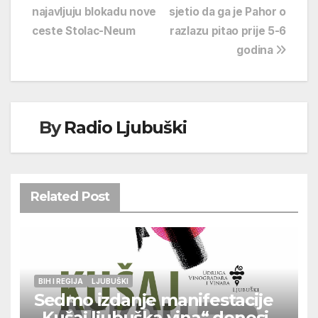
najavljuju blokadu nove
sjetio da ga je Pahor o
objava
ceste Stolac-Neum
razlazu pitao prije 5-6
godina
By
Radio Ljubuški
Related Post
BIH I REGIJA
LJUBUŠKI
Sedmo izdanje manifestacije
„Kušaj ljubuška vina“ donosi