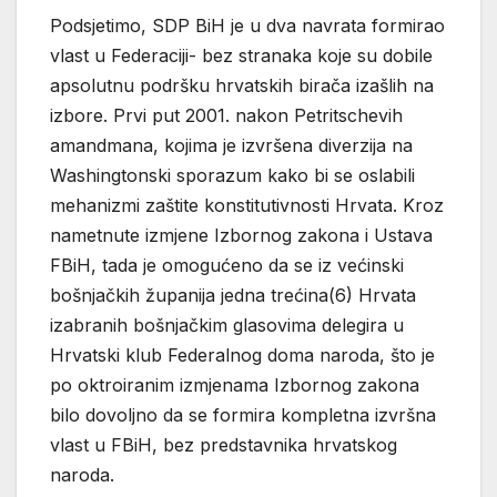
Podsjetimo, SDP BiH je u dva navrata formirao
vlast u Federaciji- bez stranaka koje su dobile
apsolutnu podršku hrvatskih birača izašlih na
izbore. Prvi put 2001. nakon Petritschevih
amandmana, kojima je izvršena diverzija na
Washingtonski sporazum kako bi se oslabili
mehanizmi zaštite konstitutivnosti Hrvata. Kroz
nametnute izmjene Izbornog zakona i Ustava
FBiH, tada je omogućeno da se iz većinski
bošnjačkih županija jedna trećina(6) Hrvata
izabranih bošnjačkim glasovima delegira u
Hrvatski klub Federalnog doma naroda, što je
po oktroiranim izmjenama Izbornog zakona
bilo dovoljno da se formira kompletna izvršna
vlast u FBiH, bez predstavnika hrvatskog
naroda.