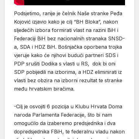
Podsjetimo, ranije je čelnik Naše stranke Peđa
Kojović izjavio kako je cilj “BH Bloka”, nakon
sljedećih izbora formirati vlast na razini BiH i
Federaciji BiH bez nacionalnih stranaka SNSD-
a, SDA i HDZ BiH. Bošnjačka oporbena trojka
vjeruje kako će njihovi budući partneri SDS i
PDP srušiti Dodika s vlasti u RS, dok bi oni
SDP pobijedili na izborima, a HDZ eliminirati iz
vlasti bez obzira na izborni rezultat te stranke
među hrvatskim biračima.
-Cilj je osvojiti 6 pozicija u Klubu Hrvata Doma
naroda Parlamenta Federacije, što bi nam
omogućilo da izaberemo predsjednika i dva
dopredsjednika FBiH, te federalnu vladu nakon