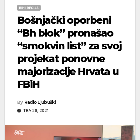
BIH I REGIJA
Bošnjački oporbeni
“Bh blok” pronašao
“smokvin list” za svoj
projekat ponovne
majorizacije Hrvata u
FBiH
By
Radio Ljubuški
TRA 26, 2021