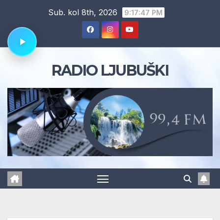
Skip
Sub. kol 8th, 2026
9:17:48 PM
to
content
RADIO LJUBUŠKI