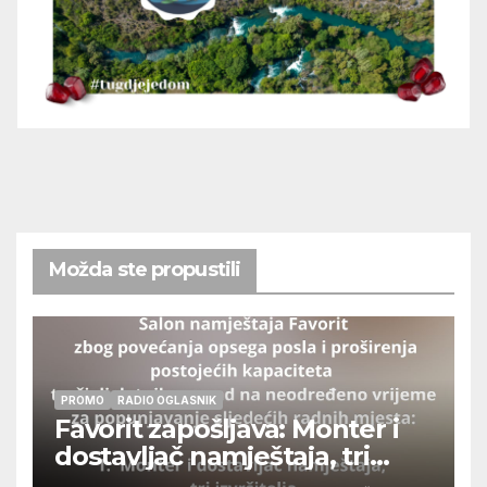
Možda ste propustili
PROMO
RADIO OGLASNIK
Favorit zapošljava: Monter i
dostavljač namještaja, tri
izvršitelja