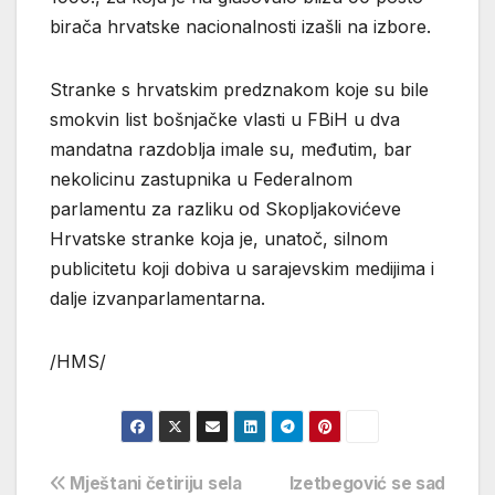
birača hrvatske nacionalnosti izašli na izbore.
Stranke s hrvatskim predznakom koje su bile
smokvin list bošnjačke vlasti u FBiH u dva
mandatna razdoblja imale su, međutim, bar
nekolicinu zastupnika u Federalnom
parlamentu za razliku od Skopljakovićeve
Hrvatske stranke koja je, unatoč, silnom
publicitetu koji dobiva u sarajevskim medijima i
dalje izvanparlamentarna.
/HMS/
Navigacija
Mještani četiriju sela
Izetbegović se sad