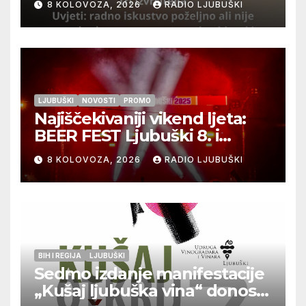
8 KOLOVOZA, 2026
RADIO LJUBUŠKI
LJUBUŠKI
NOVOSTI
PROMO
Najiščekivaniji vikend ljeta:
BEER FEST Ljubuški 8. i
9.kolovoza
8 KOLOVOZA, 2026
RADIO LJUBUŠKI
BIH I REGIJA
LJUBUŠKI
Sedmo izdanje manifestacije
„Kušaj ljubuška vina“ donosi