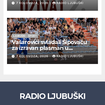
vrhunska vina, gastronomiju i
7 KOLOVOZA, 2026
RADIO LJUBUŠKI
glazbu
LJUBUŠKI
ŠPORT
Vašarovići svladali Šipovaču
za izravan plasman u
četvrtfinale, Grab izborio
7 KOLOVOZA, 2026
RADIO LJUBUŠKI
prolazak dalje, Klobuk ispao,
večeras počinje četvrtfinale
juniora
RADIO LJUBUŠKI