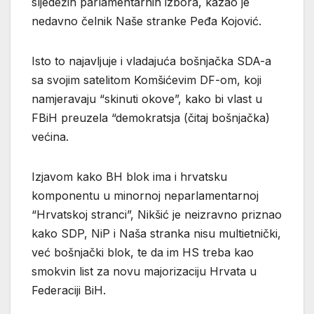
sljedežih parlamentarnih izbora, kazao je
nedavno čelnik Naše stranke Peđa Kojović.
Isto to najavljuje i vladajuća bošnjačka SDA-a
sa svojim satelitom Komšićevim DF-om, koji
namjeravaju “skinuti okove”, kako bi vlast u
FBiH preuzela “demokratsja (čitaj bošnjačka)
većina.
Izjavom kako BH blok ima i hrvatsku
komponentu u minornoj neparlamentarnoj
“Hrvatskoj stranci”, Nikšić je neizravno priznao
kako SDP, NiP i Naša stranka nisu multietnički,
već bošnjački blok, te da im HS treba kao
smokvin list za novu majorizaciju Hrvata u
Federaciji BiH.