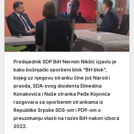
Predsjednik SDP BiH Nermin Nikšić izjavio je
kako bošnjački oporbeni blok “BH blok”,
kojeg uz njegovu stranku čine još Narod i
pravda, SDA-ovog disidenta Elmedina
Konakovića i Naše stranka Peđe Kojovića
razgovara sa oporbenim strankama iz
Republike Srpske SDS-om i PDP-om o
preuzimanju vlasti na razini BiH nakon izbora
2022.