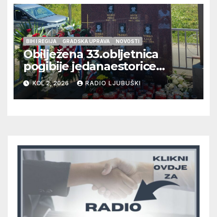
BIH I REGIJA
GRADSKA UPRAVA
NOVOSTI
Obilježena 33.obljetnica
pogibije jedanaestorice
ljubuških branitelja
KOL 2, 2026
RADIO LJUBUŠKI