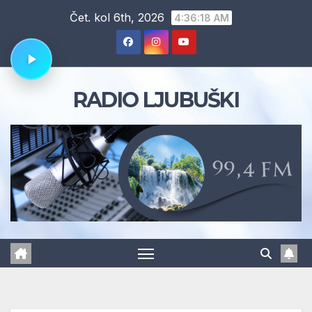
Skip
Čet. kol 6th, 2026
4:36:19 AM
to
content
RADIO LJUBUŠKI