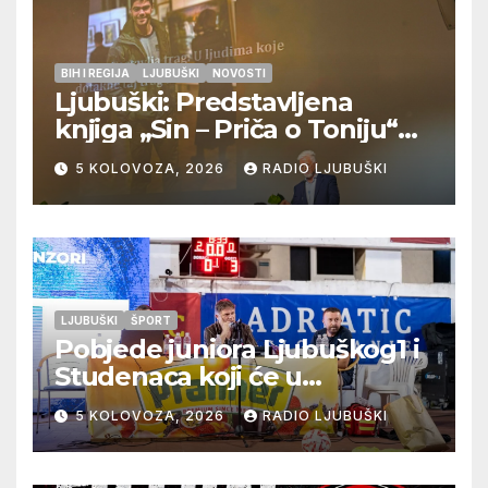
BIH I REGIJA
LJUBUŠKI
NOVOSTI
Ljubuški: Predstavljena
knjiga „Sin – Priča o Toniju“
dr. sc. Zdenka Hercega
5 KOLOVOZA, 2026
RADIO LJUBUŠKI
LJUBUŠKI
ŠPORT
Pobjede juniora Ljubuškog1 i
Studenaca koji će u
međusobnom susretu
5 KOLOVOZA, 2026
RADIO LJUBUŠKI
odlučiti o prvom mjestu u
skupini “A”, seniori Teskere
upisali treću pobjedu,