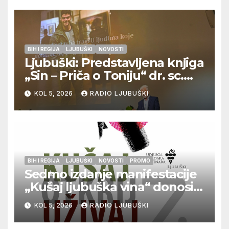
BIH I REGIJA
LJUBUŠKI
NOVOSTI
Ljubuški: Predstavljena knjiga
„Sin – Priča o Toniju“ dr. sc.
Zdenka Hercega
KOL 5, 2026
RADIO LJUBUŠKI
BIH I REGIJA
LJUBUŠKI
NOVOSTI
PROMO
Sedmo izdanje manifestacije
„Kušaj ljubuška vina“ donosi
vrhunska vina, gastronomiju i
KOL 5, 2026
RADIO LJUBUŠKI
glazbu