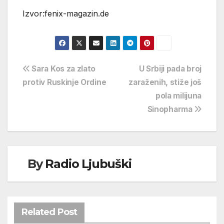
Izvor:fenix-magazin.de
Navigacija
Sara Kos za zlato
U Srbiji pada broj
protiv Ruskinje Ordine
zaraženih, stiže još
objava
pola milijuna
Sinopharma
By
Radio Ljubuški
Related Post