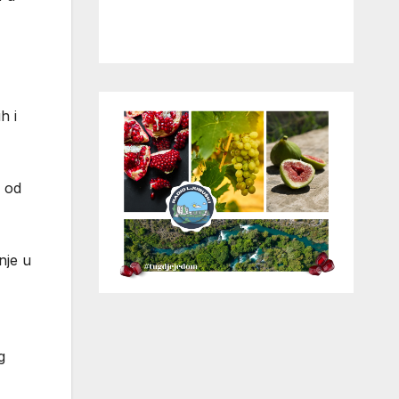
h i
e od
nje u
g