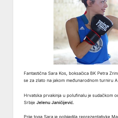
Fantastična Sara Kos, boksačica BK Petra Zrinsk
se za zlato na jakom međunarodnom turniru AI
Hrvatska prvakinja u polufinalu je sudačkom o
Srbije
Jelenu Janičijević
.
Prije toga Sara je pobijedila reprezentativke M