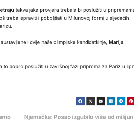
etraju
takva jaka provjera trebala bi poslužiti u pripremam
 još treba ispraviti i poboljšati u Milunovoj formi u sljedećih
arizu.
stavljene i dvije naše olimpijske kandidatkinje,
Marija
a to dobro poslužiti u završnoj fazi priprema za Pariz u lipn
ramo
Njemačka: Posao izgubilo više od milijun 