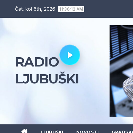
Skip
Čet. kol 6th, 2026
11:36:13 AM
to
content
RADIO
LJUBUŠKI
LJUBUŠKI
NOVOSTI
GRADSK