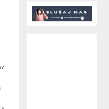
t će
u
i u