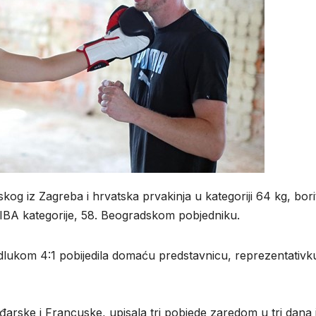
og iz Zagreba i hrvatska prvakinja u kategoriji 64 kg, bori
BA kategorije, 58. Beogradskom pobjedniku.
dlukom 4:1 pobijedila domaću predstavnicu, reprezentativk
ađarske i Francuske, upisala tri pobjede zaredom u tri dana 