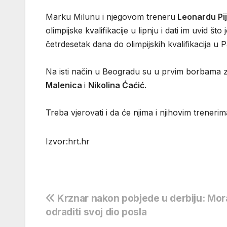
Marku Milunu i njegovom treneru
Leonardu Pij
olimpijske kvalifikacije u lipnju i dati im uvid što
četrdesetak dana do olimpijskih kvalifikacija u P
Na isti način u Beogradu su u prvim borbama zau
Malenica
i
Nikolina Ćaćić
.
Treba vjerovati i da će njima i njihovim trenerim
Izvor:hrt.hr
Navigacija
Krznar nakon pobjede u derbiju: Mo
odraditi svoj dio posla
objava