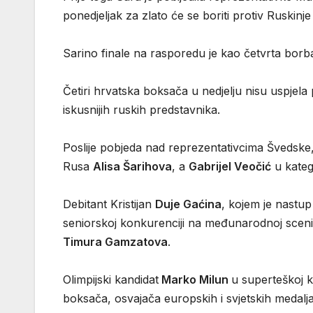
ponedjeljak za zlato će se boriti protiv Ruskinj
Sarino finale na rasporedu je kao četvrta borba 
Četiri hrvatska boksača u nedjelju nisu uspjela p
iskusnijih ruskih predstavnika.
Poslije pobjeda nad reprezentativcima Švedske
Rusa
Alisa Šarihova
, a
Gabrijel Veočić
u kateg
Debitant Kristijan
Duje Gaćina
, kojem je nastu
seniorskoj konkurenciji na međunarodnoj sceni,
Timura Gamzatova
.
Olimpijski kandidat
Marko Milun
u superteškoj k
boksača, osvajača europskih i svjetskih medalj