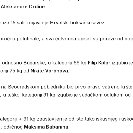
e
Aleksandre Ordine
.
iza 15 sati, objavio je Hrvatski boksački savez.
roći u polufinale, a sva četvorica upisali su poraze od bolji
, odnosno Bugarske, u kategoriji 69 kg
Filip Kolar
izgubio j
oriji 75 kg od
Nikite Voronova
.
p na Beogradskom pobjedniku bio prvo pravo vatreno kršte
 u teškoj kategoriji 91 kg izgubio je sudačkom odlukom od
ategoriji + 91 kg zaustavljen je od isto tako iskusnijeg rusko
a, odličnog
Maksima Babanina
.