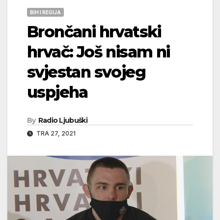
BIH I REGIJA
Brončani hrvatski
hrvač: Još nisam ni
svjestan svojeg
uspjeha
By
Radio Ljubuški
TRA 27, 2021