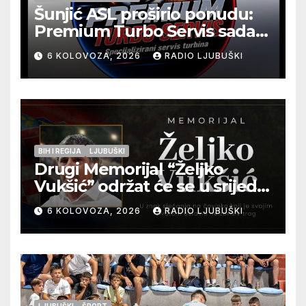
Šunjić ASL proširio ponudu:
Premium Turbo Servis sada
na jednoj adresi u Ljubuškom
6 KOLOVOZA, 2026
RADIO LJUBUŠKI
BIH I REGIJA
LJUBUŠKI
Drugi Memorijal “Željko
Vukšić” održat će se u srijedu
12. kolovoza u Otoku
6 KOLOVOZA, 2026
RADIO LJUBUŠKI