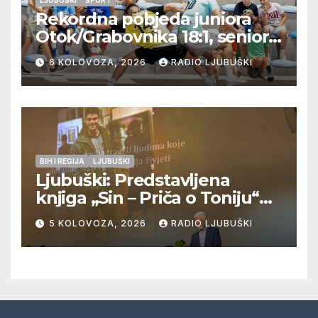
LJUBUŠKI
ŠPORT
Rekordna pobjeda juniora
Otok/Grabovnika 18:1, seniori
Pregrađa u četvrtfinalu,
6 KOLOVOZA, 2026
RADIO LJUBUŠKI
Veljaci i Cerno/Crnopod u
doigravanju, Grljevići završili
natjecanje
BIH I REGIJA
LJUBUŠKI
Ljubuški: Predstavljena
knjiga „Sin – Priča o Toniju“
dr. sc. Zdenka Hercega
5 KOLOVOZA, 2026
RADIO LJUBUŠKI