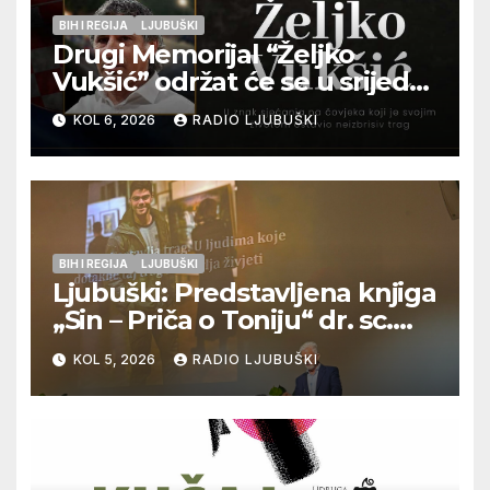
BIH I REGIJA
LJUBUŠKI
Drugi Memorijal “Željko
Vukšić” održat će se u srijedu
12. kolovoza u Otoku
KOL 6, 2026
RADIO LJUBUŠKI
BIH I REGIJA
LJUBUŠKI
Ljubuški: Predstavljena knjiga
„Sin – Priča o Toniju“ dr. sc.
Zdenka Hercega
KOL 5, 2026
RADIO LJUBUŠKI