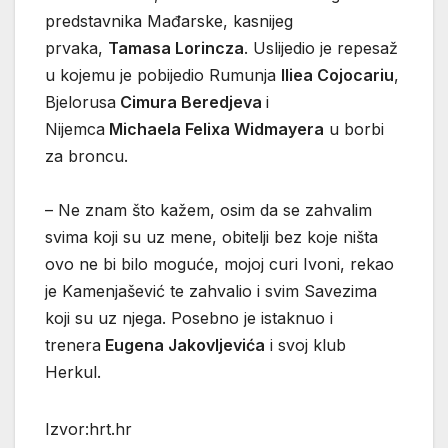
predstavnika Mađarske, kasnijeg
prvaka,
Tamasa Lorincza
. Uslijedio je repesaž
u kojemu je pobijedio Rumunja
Iliea Cojocariu
,
Bjelorusa
Cimura Beredjeva
i
Nijemca
Michaela Felixa Widmayera
u borbi
za broncu.
– Ne znam što kažem, osim da se zahvalim
svima koji su uz mene, obitelji bez koje ništa
ovo ne bi bilo moguće, mojoj curi Ivoni, rekao
je Kamenjašević te zahvalio i svim Savezima
koji su uz njega. Posebno je istaknuo i
trenera
Eugena Jakovljevića
i svoj klub
Herkul.
Izvor:hrt.hr