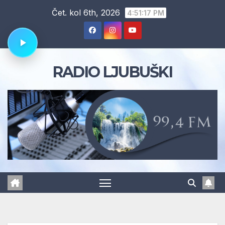
Skip
Čet. kol 6th, 2026
4:51:18 PM
to
content
RADIO LJUBUŠKI