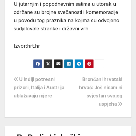
U jutarnjim i popodnevnim satima u utorak u
održane su brojne svečanosti i komemoracije
u povodu tog praznika na kojima su odvojeno
sudjelovale stranke i državni vrh.
Izvor:hrt.hr
Navigacija
U Indiji potresni
Brončani hrvatski
prizori, Italija i Austrija
hrvač: Još nisam ni
objava
ublažavaju mjere
svjestan svojeg
uspjeha