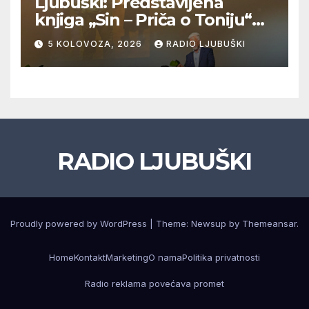
Ljubuški: Predstavljena
knjiga „Sin – Priča o Toniju“
dr. sc. Zdenka Hercega
5 KOLOVOZA, 2026
RADIO LJUBUŠKI
RADIO LJUBUŠKI
Proudly powered by WordPress
|
Theme: Newsup by
Themeansar
.
Home
Kontakt
Marketing
O nama
Politika privatnosti
Radio reklama povećava promet