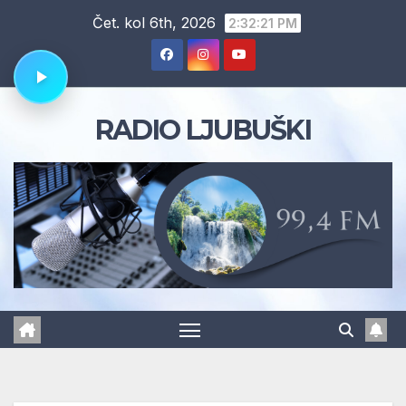
Skip
Čet. kol 6th, 2026
2:32:22 PM
to
content
RADIO LJUBUŠKI