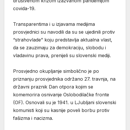
društvenom krizom izazvanom pandemijom
covida-19.
Transparentima i u izjavama medijima
prosvjednici su navodili da su se ujedinili protiv
“strahovlade” koju predstavlja aktualna vlast,
da se zauzimaju za demokraciju, slobodu i
vladavinu prava, prenijeli su slovenski mediji.
Prosvjedno okupljanje simbolično je po
priznanju prosvjednika održano 27. travnja, na
državni praznik Dan otpora kojim se
komemorira osnivanje Oslobodilačke fronte
(OF). Osnovali su je 1941. u LJubljani slovenski
komunisti koji su kasnije poveli borbu protiv
fašizma i nacizma.