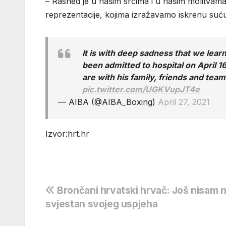
– Rashed je u našim srcima i u našim molitvama. 
reprezentacije, kojima izražavamo iskrenu sućut
It is with deep sadness that we lea
been admitted to hospital on April 1
are with his family, friends and te
pic.twitter.com/UGKVupJT4e
— AIBA (@AIBA_Boxing)
April 27, 2021
Izvor:hrt.hr
Navigacija
Brončani hrvatski hrvač: Još nisam n
svjestan svojeg uspjeha
objava