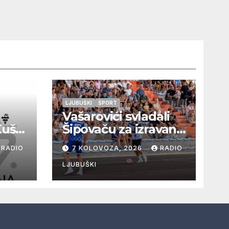
LJUBUŠKI
ŠPORT
Vašarovići svladali
Kušaj
Šipovaču za izravan
plasman u
RADIO
7 KOLOVOZA, 2026
RADIO
a
četvrtfinale, Grab
ju i
izborio prolazak
LJUBUŠKI
dalje, Klobuk ispao,
večeras počinje
četvrtfinale juniora