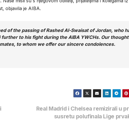
Naše misli su s njegovom obitelji, prijateljima i kolegama iz
, objavila je AIBA.
rned of the passing of Rashed Al-Swaisat of Jordan, who h
6 further to his fight during the AIBA YWCHs. Our thought
ammates, to whom we offer our sincere condolences.
i
Real Madrid i Chelsea remizirali u 
susretu polufinala Lige prv