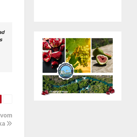
ad
s
prvom
aka