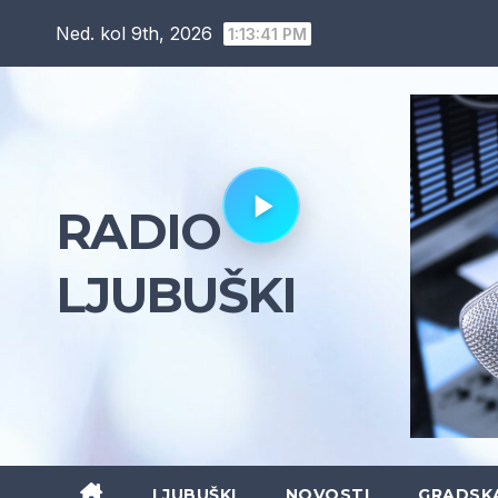
Skip
Ned. kol 9th, 2026
1:13:42 PM
to
content
RADIO
LJUBUŠKI
LJUBUŠKI
NOVOSTI
GRADSK