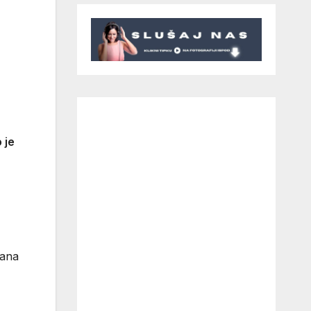
 je
dana