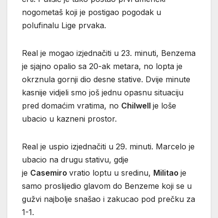
nogometaš koji je postigao pogodak u
polufinalu Lige prvaka.
Real je mogao izjednačiti u 23. minuti, Benzema
je sjajno opalio sa 20-ak metara, no lopta je
okrznula gornji dio desne stative. Dvije minute
kasnije vidjeli smo još jednu opasnu situaciju
pred domaćim vratima, no
Chilwell
je loše
ubacio u kazneni prostor.
Real je uspio izjednačiti u 29. minuti. Marcelo je
ubacio na drugu stativu, gdje
je
Casemiro
vratio loptu u sredinu,
Militao
je
samo proslijedio glavom do Benzeme koji se u
gužvi najbolje snašao i zakucao pod prečku za
1-1.