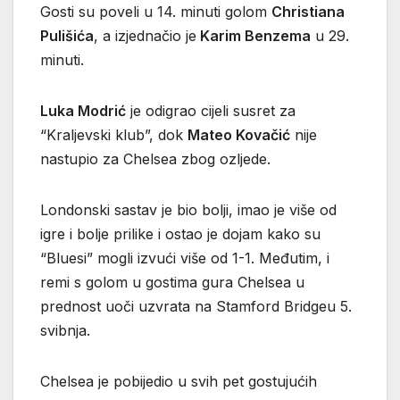
Gosti su poveli u 14. minuti golom
Christiana
Pulišića
, a izjednačio je
Karim Benzema
u 29.
minuti.
Luka Modrić
je odigrao cijeli susret za
“Kraljevski klub”, dok
Mateo Kovačić
nije
nastupio za Chelsea zbog ozljede.
Londonski sastav je bio bolji, imao je više od
igre i bolje prilike i ostao je dojam kako su
“Bluesi” mogli izvući više od 1-1. Međutim, i
remi s golom u gostima gura Chelsea u
prednost uoči uzvrata na Stamford Bridgeu 5.
svibnja.
Chelsea je pobijedio u svih pet gostujućih