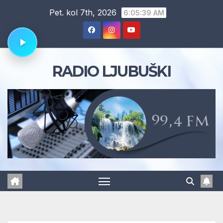
Skip
Pet. kol 7th, 2026
6:05:40 AM
to
content
RADIO LJUBUŠKI