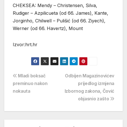
CHEKSEA: Mendy – Christensen, Silva,
Rudiger – Azpilicueta (od 66. James), Kante,
Jorginho, Chilwell – Pulišić (od 66. Ziyech),
Werner (od 66. Havertz), Mount
Izvor:hrt.hr
Navigacija
Mladi boksač
Odbijen Magazinovićev
preminuo nakon
prijedlog izmjena
objava
nokauta
Izbornog zakona, Čović
objasnio zašto