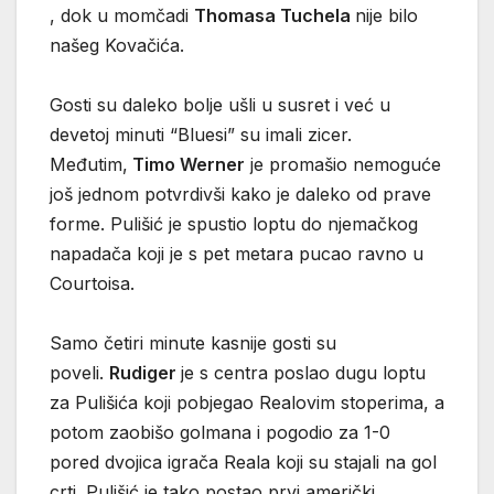
, dok u momčadi
Thomasa Tuchela
nije bilo
našeg Kovačića.
Gosti su daleko bolje ušli u susret i već u
devetoj minuti “Bluesi” su imali zicer.
Međutim,
Timo Werner
je promašio nemoguće
još jednom potvrdivši kako je daleko od prave
forme. Pulišić je spustio loptu do njemačkog
napadača koji je s pet metara pucao ravno u
Courtoisa.
Samo četiri minute kasnije gosti su
poveli.
Rudiger
je s centra poslao dugu loptu
za Pulišića koji pobjegao Realovim stoperima, a
potom zaobišo golmana i pogodio za 1-0
pored dvojica igrača Reala koji su stajali na gol
crti. Pulišić je tako postao prvi američki