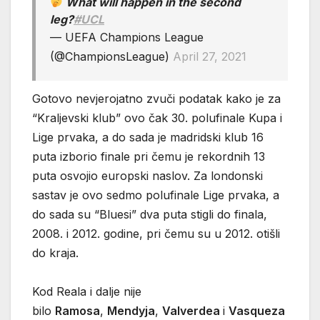
What will happen in the second
leg?
#UCL
— UEFA Champions League
(@ChampionsLeague)
April 27, 2021
Gotovo nevjerojatno zvuči podatak kako je za
“Kraljevski klub” ovo čak 30. polufinale Kupa i
Lige prvaka, a do sada je madridski klub 16
puta izborio finale pri čemu je rekordnih 13
puta osvojio europski naslov. Za londonski
sastav je ovo sedmo polufinale Lige prvaka, a
do sada su “Bluesi” dva puta stigli do finala,
2008. i 2012. godine, pri čemu su u 2012. otišli
do kraja.
Kod Reala i dalje nije
bilo
Ramosa
,
Mendyja
,
Valverdea
i
Vasqueza