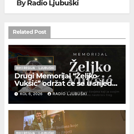
By
Radio Ljubuški
Related Post
BIH I REGIJA
LJUBUŠKI
Drugi Memorijal “Željko
Vukšić” održat će se u srijedu
12. kolovoza u Otoku
KOL 6, 2026
RADIO LJUBUŠKI
BIH I REGIJA
LJUBUŠKI