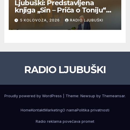
Ljubuški: Predstavljena
knjiga „Sin – Priča o Toniju“
dr. sc. Zdenka Hercega
5 KOLOVOZA, 2026
RADIO LJUBUŠKI
RADIO LJUBUŠKI
Proudly powered by WordPress
|
Theme: Newsup by
Themeansar
.
Home
Kontakt
Marketing
O nama
Politika privatnosti
Radio reklama povećava promet