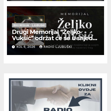
pripadnika HOS-a
BIH I REGIJA
LJUBUŠKI
Drugi Memorijal “Željko
Vukšić” održat će se u srijedu
12. kolovoza u Otoku
KOL 6, 2026
RADIO LJUBUŠKI