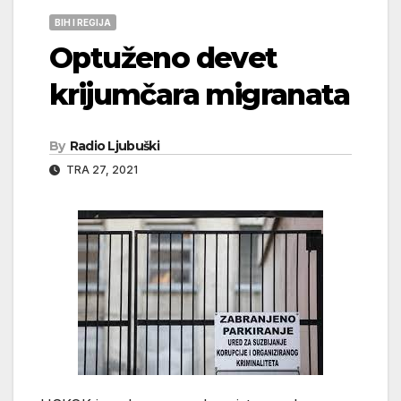
BIH I REGIJA
Optuženo devet
krijumčara migranata
By
Radio Ljubuški
TRA 27, 2021