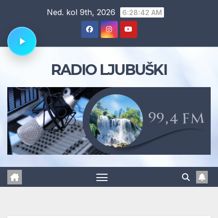
Skip
Ned. kol 9th, 2026
6:28:43 AM
to
content
RADIO LJUBUŠKI