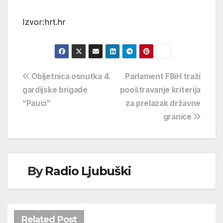
Izvor:hrt.hr
Navigacija
Obljetnica osnutka 4.
Parlament FBiH traži
gardijske brigade
pooštravanje kriterija
objava
“Pauci”
za prelazak državne
granice
By
Radio Ljubuški
Related Post