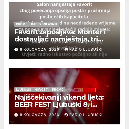
PROMO
RADIO OGLASNIK
Favorit zapošljava: Monter i
dostavljač namještaja, tri
izvršitelja
8 KOLOVOZA, 2026
RADIO LJUBUŠKI
LJUBUŠKI
NOVOSTI
PROMO
Najiščekivaniji vikend ljeta:
BEER FEST Ljubuški 8. i
9.kolovoza
8 KOLOVOZA, 2026
RADIO LJUBUŠKI