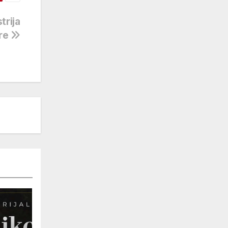
strija
ere