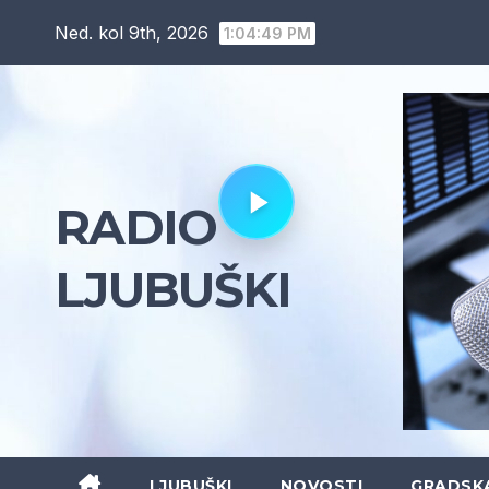
Skip
Ned. kol 9th, 2026
1:04:50 PM
to
content
RADIO
LJUBUŠKI
LJUBUŠKI
NOVOSTI
GRADSK