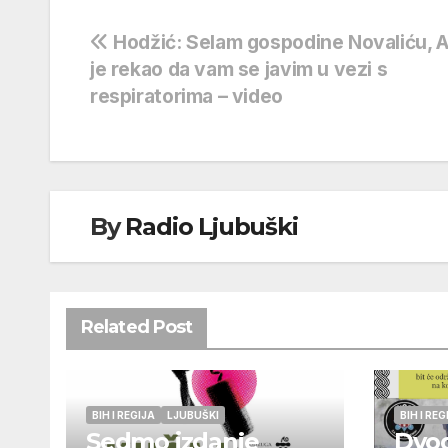
Navigacija
Hodžić: Selam gospodine Novaliću, 
je rekao da vam se javim u vezi s
objava
respiratorima – video
By
Radio Ljubuški
Related Post
BIH I REGIJA
LJUBUŠKI
BIH I REG
Sedmo izdanje
Dvo