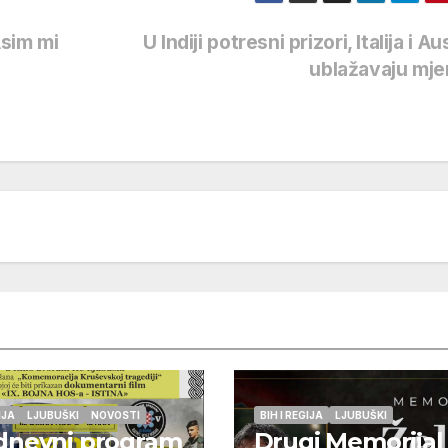
Asim mi
U Indiji potresni prizori, Italija i Au
ublažavaju mj
IJA
LJUBUŠKI
NOVOSTI
BIH I REGIJA
LJUBUŠKI
dnevni program
Drugi Memorijal