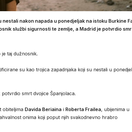
 su nestali nakon napada u ponedjeljak na istoku Burkine F
snik službi sigurnosti te zemlje, a Madrid je potvrdio smr
o je taj dužnosnik.
cirane su kao trojica zapadnjaka koji su nestali u ponedjel
 potvrdio smrt dvojice Španjolaca.
t obiteljima
Davida Beriaina
i
Roberta Frailea
, ubijenima u
 “zahvalnost onima koji poput njih svakodnevno hrabro