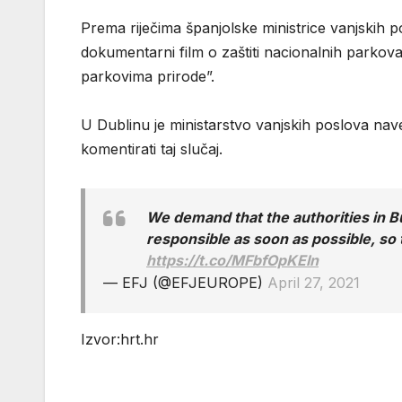
Prema riječima španjolske ministrice vanjskih 
dokumentarni film o zaštiti nacionalnih parkova u
parkovima prirode”.
U Dublinu je ministarstvo vanjskih poslova navel
komentirati taj slučaj.
We demand that the authorities in Bu
responsible as soon as possible, so 
https://t.co/MFbfOpKEIn
— EFJ (@EFJEUROPE)
April 27, 2021
Izvor:hrt.hr