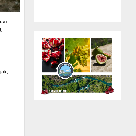
aso
t
jak,