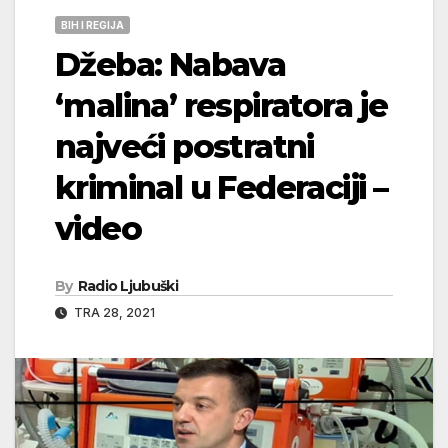
BIH I REGIJA
Džeba: Nabava
‘malina’ respiratora je
najveći postratni
kriminal u Federaciji –
video
By
Radio Ljubuški
TRA 28, 2021