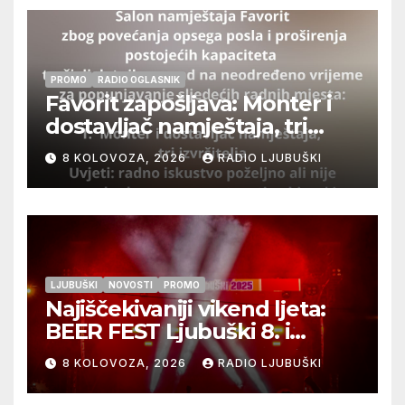
PROMO
RADIO OGLASNIK
Favorit zapošljava: Monter i
dostavljač namještaja, tri
izvršitelja
8 KOLOVOZA, 2026
RADIO LJUBUŠKI
LJUBUŠKI
NOVOSTI
PROMO
Najiščekivaniji vikend ljeta:
BEER FEST Ljubuški 8. i
9.kolovoza
8 KOLOVOZA, 2026
RADIO LJUBUŠKI