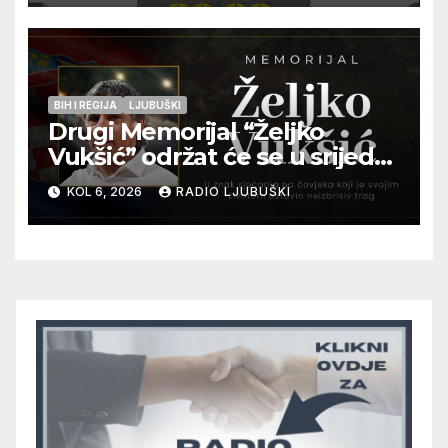
pripadnika HOS-a
BIH I REGIJA
LJUBUŠKI
Drugi Memorijal “Željko
Vukšić” održat će se u srijedu
12. kolovoza u Otoku
KOL 6, 2026
RADIO LJUBUŠKI