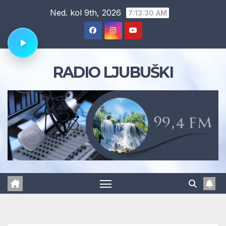
Skip
Ned. kol 9th, 2026
7:13:31 AM
to
content
RADIO LJUBUŠKI