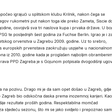
počeo igrajući u splitskom klubu Krilnik, nakon čega se
Njegov rukometni put nakon toga ide preko Zameta, Siscie d
godine, osvojivši sva tri naslova kupa i prvaka države. U bo
PSG te posljednjih šest godina za Fuchse Berlin. Igrao je i z
vjetskog orvenstva u Zagrebu 2009. godine. Uz to srebro,
ca s europskih prvenstava zaokružuju uspjehe u nacionalno
ona iz 2010. godine kada je proglašen najboljim obrambeni
ava PPD Zagreba je s Gojunom potpisala dvogodišnji ugov
ba na pozivu. Drago mi je da sam opet došao u Zagreb, gdj
je Zagreb bio odskočna daska prema inozemnoj karijeri. Kao
lošije rezultate prošlih godina. Respektabilna momčad
 za sljedeću sezonu, što mi se jako svidjelo i prepoznao sam