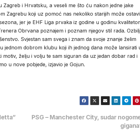
se u Zagreb i Hrvatsku, a veseli me što ću nakon jedne jake
m Zagrebu koji uz pomoć nas nekoliko starijih može ostavit
 sezona, jer je EHF Liga prvaka iz godine u godinu kvalitet
Trenera Obrvana poznajem i poznam njegov stil rada. Ozbilj
ršenstvo. Svjestan sam svega i znam da svoje znanje želim
u u jednom dobrom klubu koji ih jednog dana može lansirati 
motiv, želju i volju te sam siguran da uz jedan dobar rad i
mo u nove pobjede, izjavio je Gojun.
detta”
PSG – Manchester City, sudar nogome
gigana