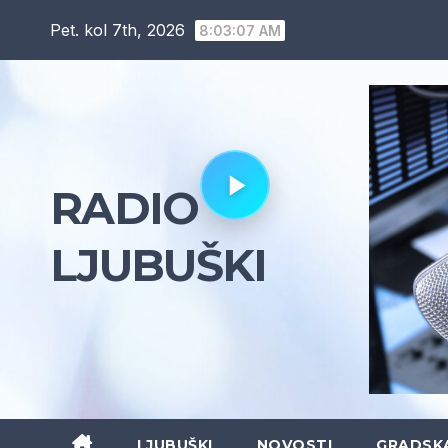
Skip
Pet. kol 7th, 2026
8:03:08 AM
to
content
RADIO
LJUBUŠKI
LJUBUŠKI
NOVOSTI
GRADSK