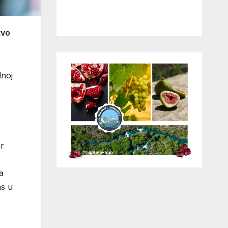
tvo
dnoj
ar
a
as u