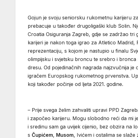
Gojun je svoju seniorsku rukometnu karijeru za
prebacuje u također drugoligaški klub Solin. 
Croatia Osiguranja Zagreb, gdje se zadržao tri 
karijeri je nakon toga igrao za Atletico Madrid, 
reprezentaciju, s kojom je nastupio u finalu S
olimpijsku i svjetsku broncu te srebro i bron
dresu. Od pojedinačnih nagrada najzvučnija je 
igračem Europskog rukometnog prvenstva. Upr
koji također počinje od ljeta 2021. godine.
– Prije svega želim zahvaliti upravi PPD Zagre
i započeo karijeru. Mogu slobodno reći da mi 
i sredinu sam ga uvijek cijenio, bez obzira na 
s
Čupićem
,
Musom
, Ivićem i ostalima se slaže