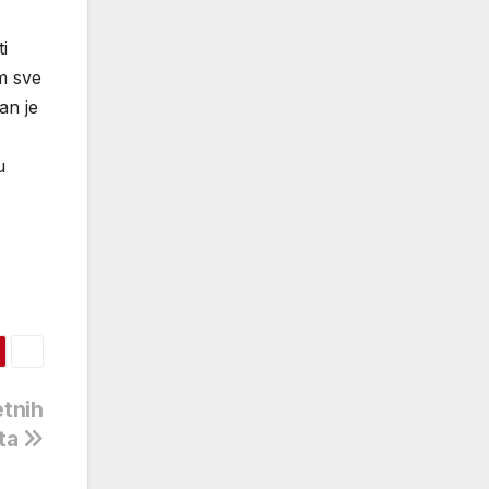
i
om sve
an je
u
tnih
ta