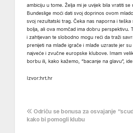
ambiciju u tome. Želja mi je uvijek bila vratiti 
Bundeslige moći dati svoj doprinos ovom mlado
svoj rezultatski trag. Čeka nas naporna i teška
bolja, ali ova momčad ima dobru perspektivu. 
i zahtjevan te slobodno mogu reći da traži sav
prenijeti na mlađe igrače i mlađe uzraste jer s
najveće i zvučne europske klubove. Imam veliki 
borbu ili, kako kažemo, “bacanje na glavu”, ide
Izvor:hrt.hr
Navigacija
Odriču se bonusa za osvajanje “scu
kako bi pomogli klubu
objava