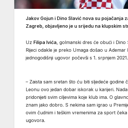
Jakov Gojun i Dino Slavić nova su pojačanja 
Zagreb, objavljeno je u srijedu na klupskim s
Uz
Filipa Ivića
, golmanski dres će obući i Dino
Rijeci odakle je preko Umaga došao u Ademar L
jednogodišnji ugovor počevši s 1. srpnjem 2021.
– Zaista sam sretan što ću biti sljedeće godine
Leonu ovo jedan dobar iskorak u karijeri. Nad
pridonijeti svim ciljevima koje klub ima. O gla
znam jako dobro. S nekima sam igrao u Premije
ovim čudnim i teškim vremenima za sport čeka je
ugovora.