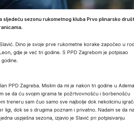
za sljedeću sezonu rukometnog kluba Prvo plinarsko druš
tranicama.
 Slavić. Dino je svoje prve rukometne korake započeo u ro
eon, gdje je već tri godine. S PPD Zagrebom je potpisao
 godine.
 član PPD Zagreba. Mislim da mi je nakon tri godine u Adem
am se da ću svojim igrama te požrtvovnošću i borbenošću
vnom treneru sam čuo samo sve najbolje dok nekolicinu igrač
r ligi, dok se s drugima poznam i privatno. Nadam se da n
dna uspješna sezona, izjavio je Slavić pri potpisivanju