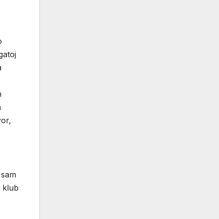
o
gatoj
a
m
m
or,
e sam
 klub