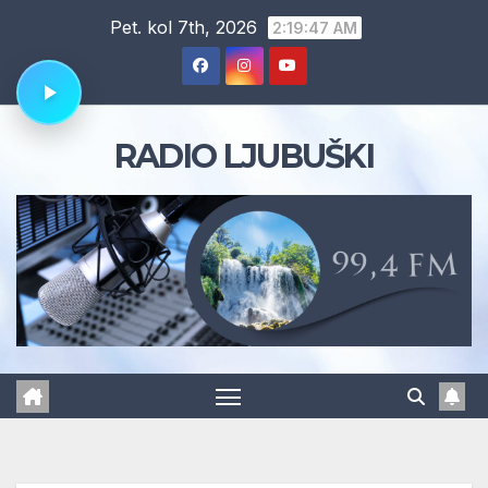
Skip
Pet. kol 7th, 2026
2:19:48 AM
to
content
RADIO LJUBUŠKI