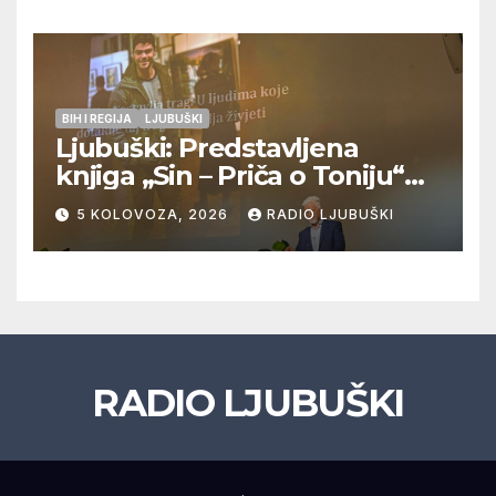
doigravanju, Grljevići završili
natjecanje
BIH I REGIJA
LJUBUŠKI
Ljubuški: Predstavljena
knjiga „Sin – Priča o Toniju“
dr. sc. Zdenka Hercega
5 KOLOVOZA, 2026
RADIO LJUBUŠKI
RADIO LJUBUŠKI