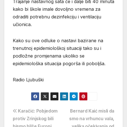
Trajanje nastavnog sata će i dalje biti 40 minuta
kako bi škole imale dovoljno vremena za
odraditi potrebnu dezinfekciju i ventilaciju
učionica.
Kako su ove odluke o nastavi bazirane na
trenutnoj epidemiološkoj situaciji tako su i
podložne promjenama ukoliko se
epidemiološka situacija pogorša ili poboljša.
Radio Ljubuški
Navigacija
Karačić: Pobjedom
Bernard Kaić misli da
protiv Zrinjskog bili
smo na vrhuncu vala,
objava
bismo bliže Europi
velika očekivanja od