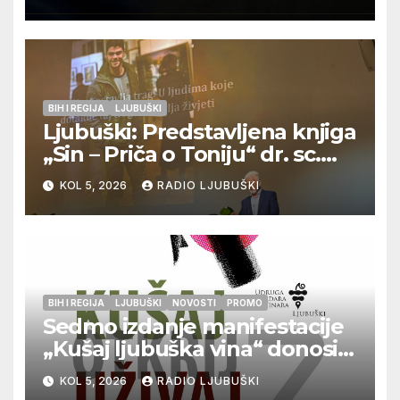
BIH I REGIJA
LJUBUŠKI
Ljubuški: Predstavljena knjiga
„Sin – Priča o Toniju“ dr. sc.
Zdenka Hercega
KOL 5, 2026
RADIO LJUBUŠKI
BIH I REGIJA
LJUBUŠKI
NOVOSTI
PROMO
Sedmo izdanje manifestacije
„Kušaj ljubuška vina“ donosi
vrhunska vina, gastronomiju i
KOL 5, 2026
RADIO LJUBUŠKI
glazbu