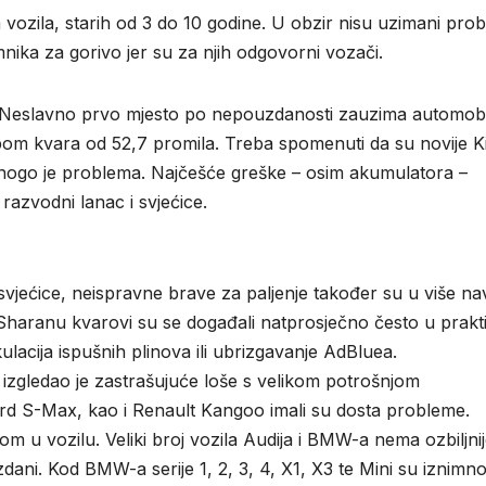
 vozila, starih od 3 do 10 godine. U obzir nisu uzimani prob
nika za gorivo jer su za njih odgovorni vozači.
 Neslavno prvo mjesto po nepouzdanosti zauzima automobi
opom kvara od 52,7 promila. Treba spomenuti da su novije Ki
mnogo je problema. Najčešće greške – osim akumulatora –
razvodni lanac i svjećice.
svjećice, neispravne brave za paljenje također su u više na
haranu kvarovi su se događali natprosječno često u prakti
ulacija ispušnih plinova ili ubrizgavanje AdBluea.
 izgledao je zastrašujuće loše s velikom potrošnjom
ord S-Max, kao i Renault Kangoo imali su dosta probleme.
 u vozilu. Veliki broj vozila Audija i BMW-a nema ozbiljni
ani. Kod BMW-a serije 1, 2, 3, 4, X1, X3 te Mini su iznimn