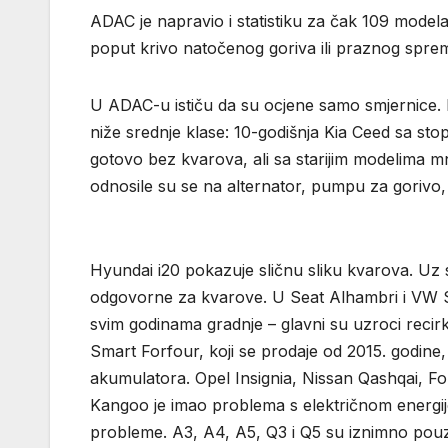
ADAC je napravio i statistiku za čak 109 modela
poput krivo natočenog goriva ili praznog sprem
U ADAC-u ističu da su ocjene samo smjernice.
niže srednje klase: 10-godišnja Kia Ceed sa st
gotovo bez kvarova, ali sa starijim modelima 
odnosile su se na alternator, pumpu za gorivo, 
Hyundai i20 pokazuje sličnu sliku kvarova. Uz 
odgovorne za kvarove. U Seat Alhambri i VW S
svim godinama gradnje – glavni su uzroci recirk
Smart Forfour, koji se prodaje od 2015. godine,
akumulatora. Opel Insignia, Nissan Qashqai, F
Kangoo je imao problema s električnom energijom
probleme. A3, A4, A5, Q3 i Q5 su iznimno pouzd