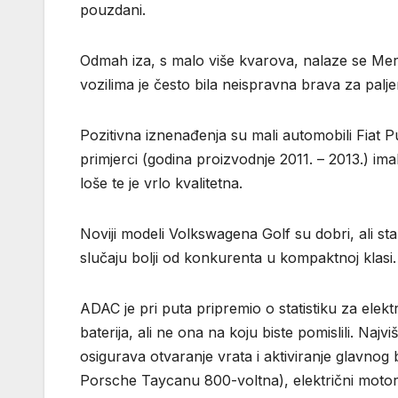
pouzdani.
Odmah iza, s malo više kvarova, nalaze se Mer
vozilima je često bila neispravna brava za paljenj
Pozitivna iznenađenja su mali automobili Fiat 
primjerci (godina proizvodnje 2011. – 2013.) im
loše te je vrlo kvalitetna.
Noviji modeli Volkswagena Golf su dobri, ali st
slučaju bolji od konkurenta u kompaktnoj klasi.
ADAC je pri puta pripremio o statistiku za elek
baterija, ali ne ona na koju biste pomislili. Najv
osigurava otvaranje vrata i aktiviranje glavnog
Porsche Taycanu 800-voltna), električni motor