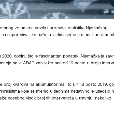
ogromnog volumena vozila i prometa, statistika Njemačkog
 i usporediva je s našim uvjetima jer su i modeli automobi
2020. godini, što je fascinantan podatak. Njemačka je zavr
manje pa je ADAC zabilježio pad od 10 posto u broju interv
e broj kvarova na akumulatorima i to s 41.8 posto 2019. go
iralištima koje se mjerilo u tjednima negativno je utjecalo 
eže posebno visok broj tih intervencija u travnju, nekoliko