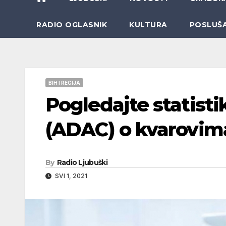
RADIO OGLASNIK
KULTURA
POSLUŠ
BIH I REGIJA
Pogledajte statist
(ADAC) o kvarovima
By
Radio Ljubuški
SVI 1, 2021