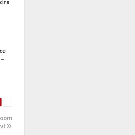
dina.
 po
 –
wroom
tvi