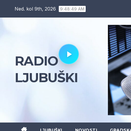
Skip
Ned. kol 9th, 2026
9:48:50 AM
to
content
RADIO
LJUBUŠKI
LJUBUŠKI
NOVOSTI
GRADSK