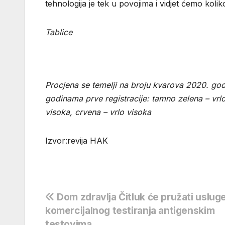
tehnologija je tek u povojima i vidjet ćemo kol
Tablice
Procjena se temelji na broju kvarova 2020. godi
godinama prve registracije: tamno zelena – vrlo 
visoka, crvena – vrlo visoka
Izvor:revija HAK
Navigacija
Dom zdravlja Čitluk će pružati uslug
komercijalnog testiranja antigenskim
objava
testovima