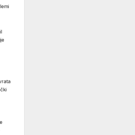
lemi
l
je
vrata
čki
je
o