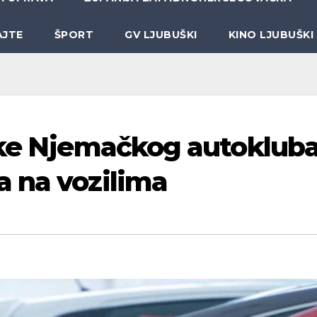
AJTE
ŠPORT
GV LJUBUŠKI
KINO LJUBUŠKI
ike Njemačkog autoklub
 na vozilima