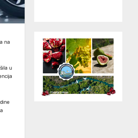
la na
šila u
encija
dine
na