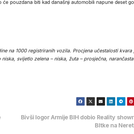
iko će pouzdana biti kad današnji automobili napune deset go
ne na 1000 registriranih vozila. Procjena učestalosti kvara
niska, svijetlo zelena – niska, žuta – prosječna, narančasta
e
Bivši logor Armije BIH dobio Reality sho
BItke na Nere