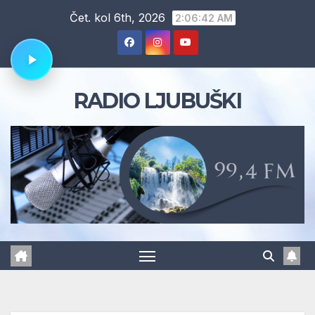
Skip
Čet. kol 6th, 2026
2:06:43 AM
to
content
RADIO LJUBUŠKI