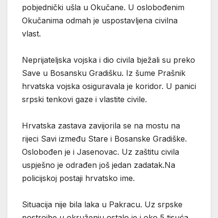
pobjednički ušla u Okučane. U oslobođenim
Okučanima odmah je uspostavljena civilna
vlast.
Neprijateljska vojska i dio civila bježali su preko
Save u Bosansku Gradišku. Iz šume Prašnik
hrvatska vojska osiguravala je koridor. U panici
srpski tenkovi gaze i vlastite civile.
Hrvatska zastava zavijorila se na mostu na
rijeci Savi između Stare i Bosanske Gradiške.
Oslobođen je i Jasenovac. Uz zaštitu civila
uspješno je odrađen još jedan zadatak.Na
policijskoj postaji hrvatsko ime.
Situacija nije bila laka u Pakracu. Uz srpske
postrojbe u okruženju ostalo je i oko 5 tisuća