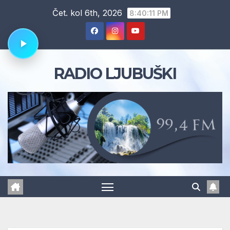
Skip
Čet. kol 6th, 2026
8:40:12 PM
to
content
RADIO LJUBUŠKI