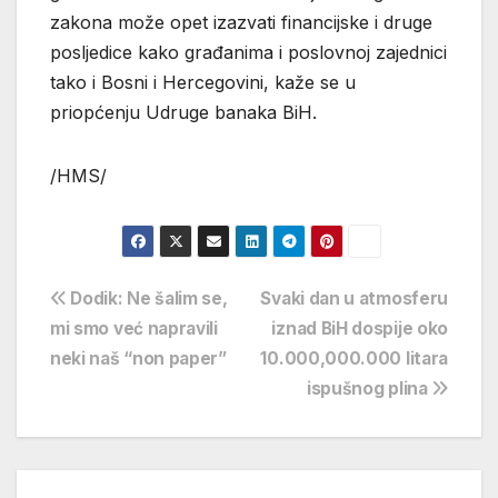
zakona može opet izazvati financijske i druge
posljedice kako građanima i poslovnoj zajednici
tako i Bosni i Hercegovini, kaže se u
priopćenju Udruge banaka BiH.
/HMS/
Navigacija
Dodik: Ne šalim se,
Svaki dan u atmosferu
mi smo već napravili
iznad BiH dospije oko
objava
neki naš “non paper”
10.000,000.000 litara
ispušnog plina