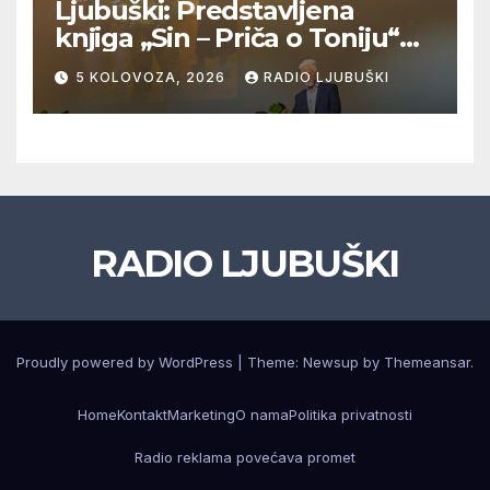
Ljubuški: Predstavljena
knjiga „Sin – Priča o Toniju“
dr. sc. Zdenka Hercega
5 KOLOVOZA, 2026
RADIO LJUBUŠKI
RADIO LJUBUŠKI
Proudly powered by WordPress
|
Theme: Newsup by
Themeansar
.
Home
Kontakt
Marketing
O nama
Politika privatnosti
Radio reklama povećava promet