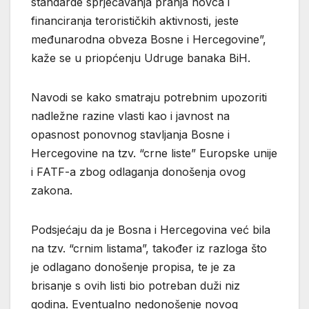
standarde sprječavanja pranja novca i
financiranja terorističkih aktivnosti, jeste
međunarodna obveza Bosne i Hercegovine”,
kaže se u priopćenju Udruge banaka BiH.
Navodi se kako smatraju potrebnim upozoriti
nadležne razine vlasti kao i javnost na
opasnost ponovnog stavljanja Bosne i
Hercegovine na tzv. “crne liste” Europske unije
i FATF-a zbog odlaganja donošenja ovog
zakona.
Podsjećaju da je Bosna i Hercegovina već bila
na tzv. “crnim listama”, također iz razloga što
je odlagano donošenje propisa, te je za
brisanje s ovih listi bio potreban duži niz
godina. Eventualno nedonošenje novog