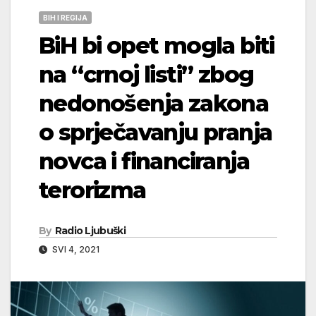
BIH I REGIJA
BiH bi opet mogla biti
na “crnoj listi” zbog
nedonošenja zakona
o sprječavanju pranja
novca i financiranja
terorizma
By
Radio Ljubuški
SVI 4, 2021