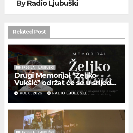
By
Radio Ljubuški
Related Post
BIH I REGIJA
LJUBUŠKI
Drugi Memorijal “Željko
Vukšić” održat će se u srijedu
12. kolovoza u Otoku
KOL 6, 2026
RADIO LJUBUŠKI
BIH I REGIJA
LJUBUŠKI