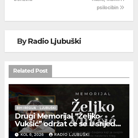
psilocibin
By
Radio Ljubuški
Related Post
BIH I REGIJA
LJUBUŠKI
Drugi Memorijal “Željko
Vukšić” održat će se u srijedu
12. kolovoza u Otoku
KOL 6, 2026
RADIO LJUBUŠKI