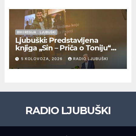
doigravanju, Grljevići završili
natjecanje
BIH I REGIJA
LJUBUŠKI
Ljubuški: Predstavljena
knjiga „Sin – Priča o Toniju“
dr. sc. Zdenka Hercega
5 KOLOVOZA, 2026
RADIO LJUBUŠKI
RADIO LJUBUŠKI