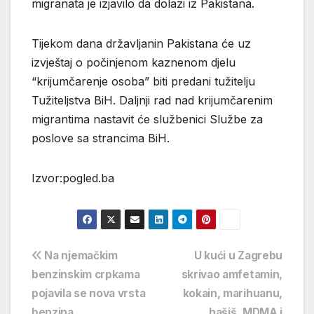
migranata je izjavilo da dolazi iz Pakistana.
Tijekom dana državljanin Pakistana će uz
izvještaj o počinjenom kaznenom djelu
“krijumčarenje osoba” biti predani tužitelju
Tužiteljstva BiH. Daljnji rad nad krijumčarenim
migrantima nastavit će službenici Službe za
poslove sa strancima BiH.
Izvor:pogled.ba
Navigacija
Na njemačkim
U kući u Zagrebu
benzinskim crpkama
skrivao amfetamin,
objava
pojavila se nova vrsta
kokain, marihuanu,
benzina
hašiš, MDMA i