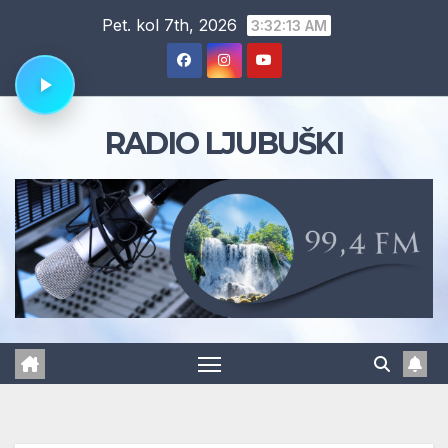
Skip
Pet. kol 7th, 2026
3:32:14 AM
to
content
RADIO LJUBUŠKI