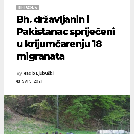
BIH I REGIJA
Bh. državljanin i
Pakistanac spriječeni
u krijumčarenju 18
migranata
By
Radio Ljubuški
SVI 5, 2021