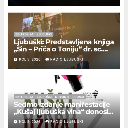
BIH I REGIJA
LJUBUŠKI
Ljubuški: Predstavljena knjiga
„Sin – Priča o Toniju“ dr. sc.
Zdenka Hercega
KOL 5, 2026
RADIO LJUBUŠKI
BIH I REGIJA
LJUBUŠKI
NOVOSTI
PROMO
Sedmo izdanje manifestacije
„Kušaj ljubuška vina“ donosi
vrhunska vina, gastronomiju i
KOL 5, 2026
RADIO LJUBUŠKI
glazbu