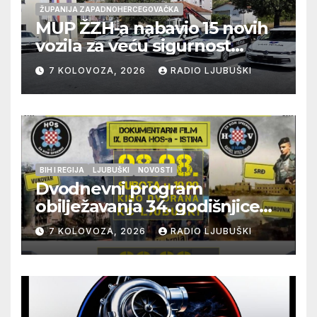
ŽUPANIJA ZAPADNOHERCEGOVAČKA
MUP ŽZH-a nabavio 15 novih
vozila za veću sigurnost
građana i učinkovitiji rad
7 KOLOVOZA, 2026
RADIO LJUBUŠKI
policije
BIH I REGIJA
LJUBUŠKI
NOVOSTI
Dvodnevni program
obilježavanja 34. godišnjice
pogibije generala Blaža
7 KOLOVOZA, 2026
RADIO LJUBUŠKI
Kraljevića i osmorice
pripadnika HOS-a