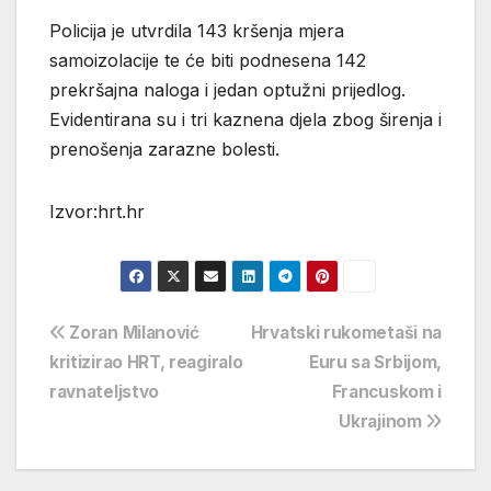
Policija je utvrdila 143 kršenja mjera
samoizolacije te će biti podnesena 142
prekršajna naloga i jedan optužni prijedlog.
Evidentirana su i tri kaznena djela zbog širenja i
prenošenja zarazne bolesti.
Izvor:hrt.hr
Navigacija
Zoran Milanović
Hrvatski rukometaši na
kritizirao HRT, reagiralo
Euru sa Srbijom,
objava
ravnateljstvo
Francuskom i
Ukrajinom