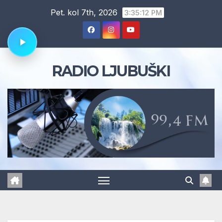
Skip
Pet. kol 7th, 2026
3:35:13 PM
to
content
RADIO LJUBUŠKI