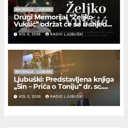
BIH I REGIJA
LJUBUŠKI
Drugi Memorijal “Željko
Vukšić” održat će se u srijedu
12. kolovoza u Otoku
KOL 6, 2026
RADIO LJUBUŠKI
BIH I REGIJA
LJUBUŠKI
Ljubuški: Predstavljena knjiga
„Sin – Priča o Toniju“ dr. sc.
Zdenka Hercega
KOL 5, 2026
RADIO LJUBUŠKI