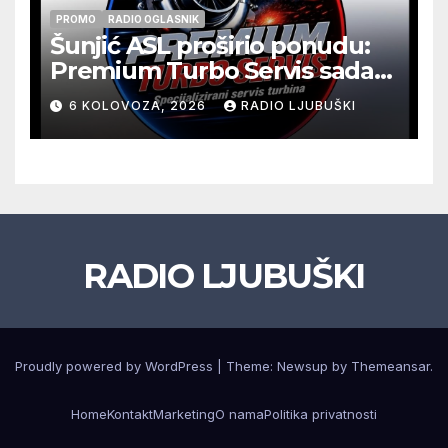
PROMO
RADIO OGLASNIK
Šunjić ASL proširio ponudu:
Premium Turbo Servis sada
na jednoj adresi u Ljubuškom
6 KOLOVOZA, 2026
RADIO LJUBUŠKI
RADIO LJUBUŠKI
Proudly powered by WordPress
|
Theme: Newsup by
Themeansar
.
Home
Kontakt
Marketing
O nama
Politika privatnosti