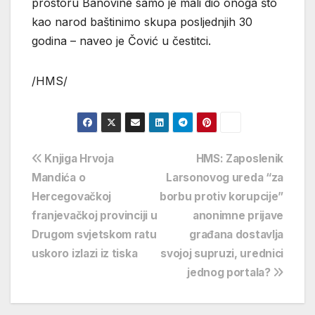
prostoru Banovine samo je mali dio onoga što
kao narod baštinimo skupa posljednjih 30
godina – naveo je Čović u čestitci.
/HMS/
Navigacija
Knjiga Hrvoja
HMS: Zaposlenik
Mandića o
Larsonovog ureda “za
objava
Hercegovačkoj
borbu protiv korupcije”
franjevačkoj provinciji u
anonimne prijave
Drugom svjetskom ratu
građana dostavlja
uskoro izlazi iz tiska
svojoj supruzi, urednici
jednog portala?