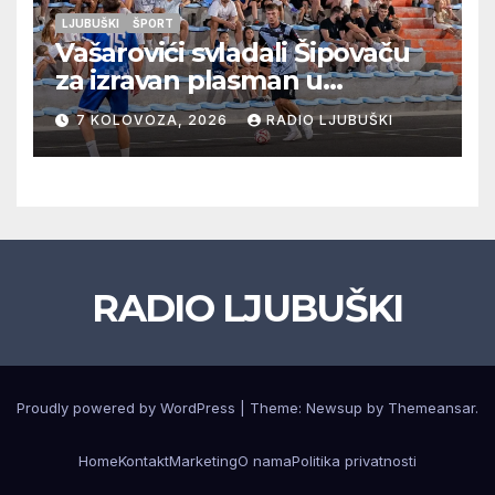
LJUBUŠKI
ŠPORT
Vašarovići svladali Šipovaču
za izravan plasman u
četvrtfinale, Grab izborio
7 KOLOVOZA, 2026
RADIO LJUBUŠKI
prolazak dalje, Klobuk ispao,
večeras počinje četvrtfinale
juniora
RADIO LJUBUŠKI
Proudly powered by WordPress
|
Theme: Newsup by
Themeansar
.
Home
Kontakt
Marketing
O nama
Politika privatnosti