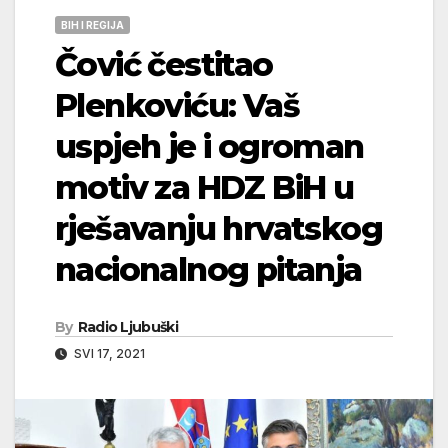
BIH I REGIJA
Čović čestitao
Plenkoviću: Vaš
uspjeh je i ogroman
motiv za HDZ BiH u
rješavanju hrvatskog
nacionalnog pitanja
By
Radio Ljubuški
SVI 17, 2021