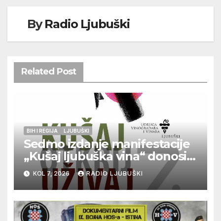
By
Radio Ljubuški
Related Post
BIH I REGIJA
LJUBUŠKI
Sedmo izdanje manifestacije
„Kušaj ljubuška vina“ donosi
vrhunska vina, gastronomiju i
KOL 7, 2026
RADIO LJUBUŠKI
glazbu