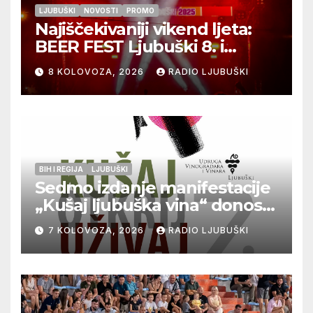
LJUBUŠKI
NOVOSTI
PROMO
Najiščekivaniji vikend ljeta:
BEER FEST Ljubuški 8. i
9.kolovoza
8 KOLOVOZA, 2026
RADIO LJUBUŠKI
BIH I REGIJA
LJUBUŠKI
Sedmo izdanje manifestacije
„Kušaj ljubuška vina“ donosi
vrhunska vina, gastronomiju i
7 KOLOVOZA, 2026
RADIO LJUBUŠKI
glazbu