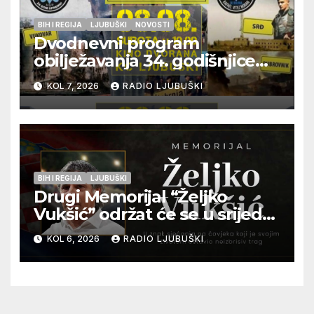
BIH I REGIJA
LJUBUŠKI
NOVOSTI
Dvodnevni program
obilježavanja 34. godišnjice
pogibije generala Blaža
KOL 7, 2026
RADIO LJUBUŠKI
Kraljevića i osmorice
pripadnika HOS-a
BIH I REGIJA
LJUBUŠKI
Drugi Memorijal “Željko
Vukšić” održat će se u srijedu
12. kolovoza u Otoku
KOL 6, 2026
RADIO LJUBUŠKI