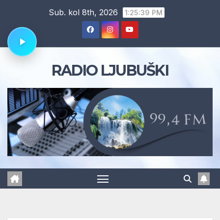
Skip
Sub. kol 8th, 2026
1:25:40 PM
to
content
RADIO LJUBUŠKI