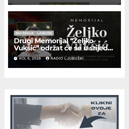
pripadnika HOS-a
BIH I REGIJA
LJUBUŠKI
Drugi Memorijal “Željko
Vukšić” održat će se u srijedu
12. kolovoza u Otoku
KOL 6, 2026
RADIO LJUBUŠKI