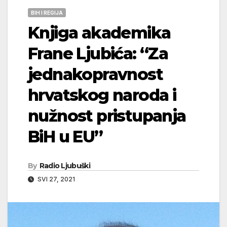
BIH I REGIJA
Knjiga akademika
Frane Ljubića: “Za
jednakopravnost
hrvatskog naroda i
nužnost pristupanja
BiH u EU”
By
Radio Ljubuški
SVI 27, 2021