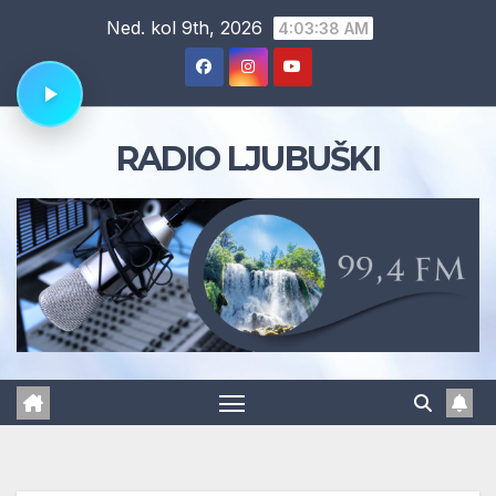
Skip
Ned. kol 9th, 2026
4:03:39 AM
to
content
RADIO LJUBUŠKI