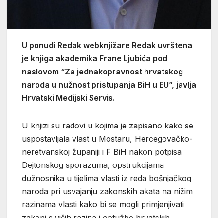
U ponudi Redak webknjižare Redak uvrštena
je knjiga akademika Frane Ljubića pod
naslovom “Za jednakopravnost hrvatskog
naroda u nužnost pristupanja BiH u EU”, javlja
Hrvatski Medijski Servis.
U knjizi su radovi u kojima je zapisano kako se
uspostavljala vlast u Mostaru, Hercegovačko-
neretvanskoj županiji i F BiH nakon potpisa
Dejtonskog sporazuma, opstrukcijama
dužnosnika u tijelima vlasti iz reda bošnjačkog
naroda pri usvajanju zakonskih akata na nižim
razinama vlasti kako bi se mogli primjenjivati
zakoni s viših razina i optužbe hrvatskih