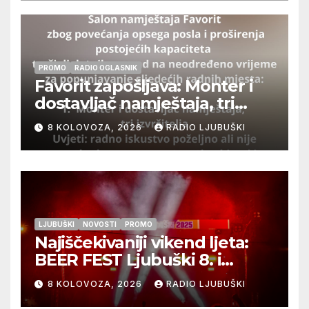
PROMO
RADIO OGLASNIK
Favorit zapošljava: Monter i
dostavljač namještaja, tri
izvršitelja
8 KOLOVOZA, 2026
RADIO LJUBUŠKI
LJUBUŠKI
NOVOSTI
PROMO
Najiščekivaniji vikend ljeta:
BEER FEST Ljubuški 8. i
9.kolovoza
8 KOLOVOZA, 2026
RADIO LJUBUŠKI