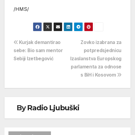
/HMS/
Navigacija
Kurjak demantirao
Zovko izabrana za
sebe: Bio sam mentor
potpredsjednicu
objava
Sebiji Izetbegović
Izaslanstva Europskog
parlamenta za odnose
s BiH i Kosovom
By
Radio Ljubuški