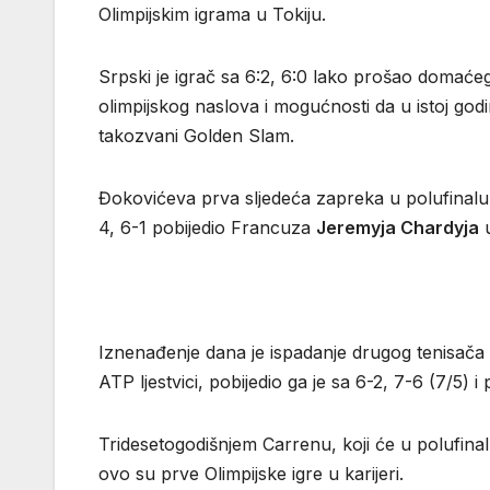
Olimpijskim igrama u Tokiju.
Srpski je igrač sa 6:2, 6:0 lako prošao domać
olimpijskog naslova i mogućnosti da u istoj godin
takozvani Golden Slam.
Đokovićeva prva sljedeća zapreka u polufinalu
4, 6-1 pobijedio Francuza
Jeremyja Chardyja
u
Iznenađenje dana je ispadanje drugog tenisača 
ATP ljestvici, pobijedio ga je sa 6-2, 7-6 (7/5) i 
Tridesetogodišnjem Carrenu, koji će u polufinal
ovo su prve Olimpijske igre u karijeri.