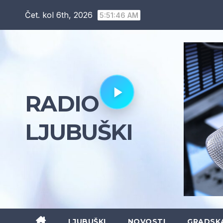
Skip
Čet. kol 6th, 2026
5:51:48 AM
to
content
RADIO
LJUBUŠKI
LJUBUŠKI
NOVOSTI
GRADSK