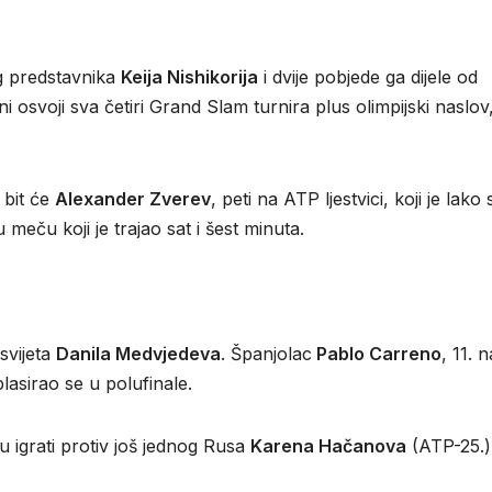
eg predstavnika
Keija Nishikorija
i dvije pobjede ga dijele od
i osvoji sva četiri Grand Slam turnira plus olimpijski naslov
 bit će
Alexander Zverev
, peti na ATP ljestvici, koji je lako
 meču koji je trajao sat i šest minuta.
svijeta
Danila Medvjedeva
. Španjolac
Pablo Carreno
, 11. n
plasirao se u polufinale.
u igrati protiv još jednog Rusa
Karena Hačanova
(ATP-25.)