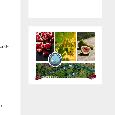
,
 sa 6-
a
 ,