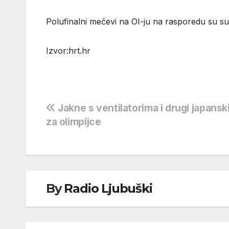
Polufinalni mečevi na OI-ju na rasporedu su su
Izvor:hrt.hr
Navigacija
Jakne s ventilatorima i drugi japansk
za olimpijce
objava
By
Radio Ljubuški