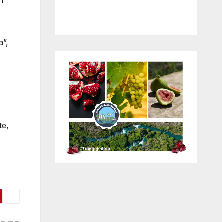
i
a”,
te,
.