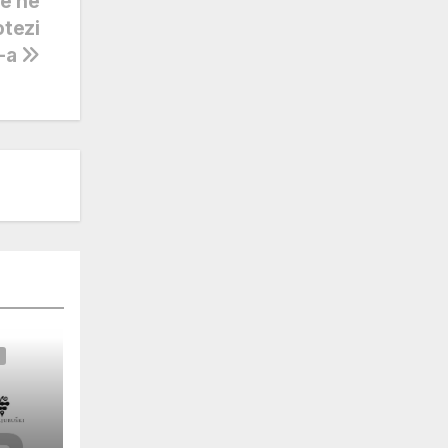
je ne
otezi
-a