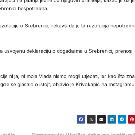
jući na pitanja jedne od njegovih pratitelja, kazao je da je 
rebrenici bespotrebna.
zolucije o Srebrenici, rekavši da je ta rezolucija nepotrebn
a usvojenu deklaraciju o događajima u Srebrenici, prenosi
ije ni ja, ni moja Vlada nismo mogli utjecati, jer kao što zna
je se glasalo o istoj”, objavio je Krivokapić na Instagramu