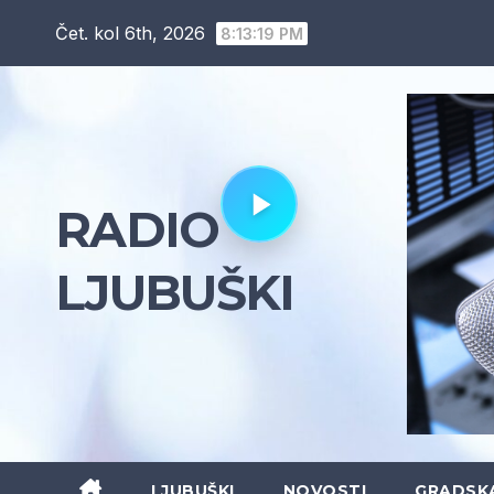
Skip
Čet. kol 6th, 2026
8:13:20 PM
to
content
RADIO
LJUBUŠKI
LJUBUŠKI
NOVOSTI
GRADSK