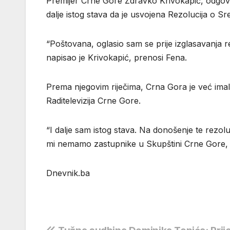
Premijer Crne Gore Zdravko Krivokapić, odgovara
dalje istog stava da je usvojena Rezolucija o S
“Poštovana, oglasio sam se prije izglasavanja re
napisao je Krivokapić, prenosi Fena.
Prema njegovim riječima, Crna Gora je već imal
Raditelevizija Crne Gore.
“I dalje sam istog stava. Na donošenje te rezoluc
mi nemamo zastupnike u Skupštini Crne Gore, gd
Dnevnik.ba