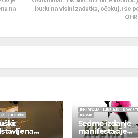
 dvije
Osmanović: Ukoliko državne instituci
ena na
budu na visini zadatka, očekuju se p
OHR
BIH I REGIJA
LJUBUŠKI
NOVOSTI
IJA
LJUBUŠKI
PROMO
uški:
Sedmo izdanje
stavljena
manifestacije