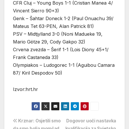
CFR Cluj – Young Boys 1-1 (Cristian Manea 4/
Vincent Sierro 90+3)
Genk – Šahtar Doneck 1-2 (Paul Onuachu 39/
Mateus Tet 63-PEN, Alan Patrick 81)
PSV – Midtjylland 3-0 (Noni Madueke 19,
Mario Götze 29, Cody Gakpo 32)
Crvena zvezda – Šerif 1-1 (Lois Diony 45+1/
Frank Castaneda 33)
Olympiakos – Ludogorec 1-1 (Aguibou Camara
87/ Kiril Despodov 50)
Izvor:hrt.hr
Navigacija
Krznar: Osjetili smo
Dogovor uoči nastavka
da smo bolja momčad
kvalifikacija za Svjetsko