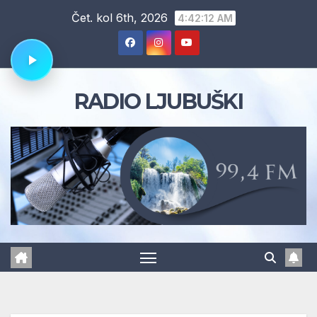
Skip
Čet. kol 6th, 2026
4:42:13 AM
to
content
RADIO LJUBUŠKI