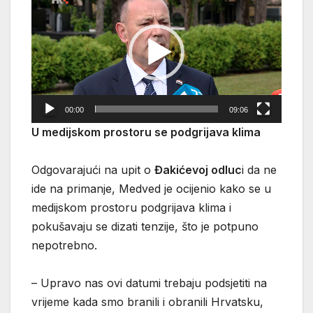
videozapisa
00:00
09:06
U medijskom prostoru se podgrijava klima
Odgovarajući na upit o
Đakićevoj odluc
i da ne
ide na primanje, Medved je ocijenio kako se u
medijskom prostoru podgrijava klima i
pokušavaju se dizati tenzije, što je potpuno
nepotrebno.
– Upravo nas ovi datumi trebaju podsjetiti na
vrijeme kada smo branili i obranili Hrvatsku,