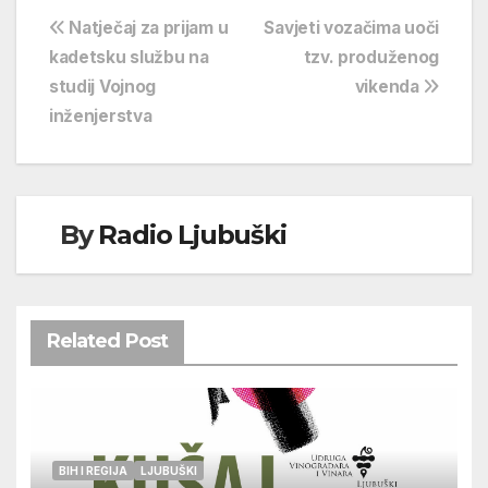
Navigacija
Natječaj za prijam u
Savjeti vozačima uoči
kadetsku službu na
tzv. produženog
objava
studij Vojnog
vikenda
inženjerstva
By
Radio Ljubuški
Related Post
BIH I REGIJA
LJUBUŠKI