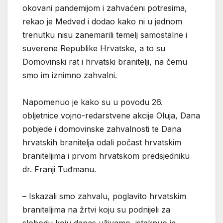
okovani pandemijom i zahvaćeni potresima,
rekao je Medved i dodao kako ni u jednom
trenutku nisu zanemarili temelj samostalne i
suverene Republike Hrvatske, a to su
Domovinski rat i hrvatski branitelji, na čemu
smo im iznimno zahvalni.
Napomenuo je kako su u povodu 26.
obljetnice vojno-redarstvene akcije Oluja, Dana
pobjede i domovinske zahvalnosti te Dana
hrvatskih branitelja odali počast hrvatskim
braniteljima i prvom hrvatskom predsjedniku
dr. Franji Tuđmanu.
– Iskazali smo zahvalu, poglavito hrvatskim
braniteljima na žrtvi koju su podnijeli za
slobodu koju danas uživamo, istaknuo je