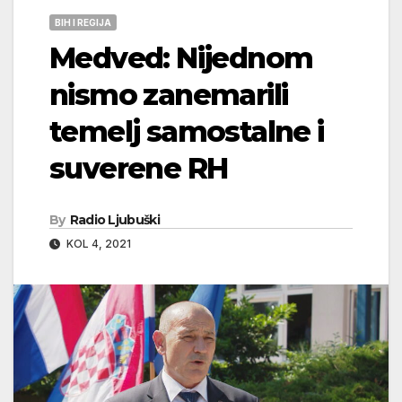
BIH I REGIJA
Medved: Nijednom
nismo zanemarili
temelj samostalne i
suverene RH
By
Radio Ljubuški
KOL 4, 2021