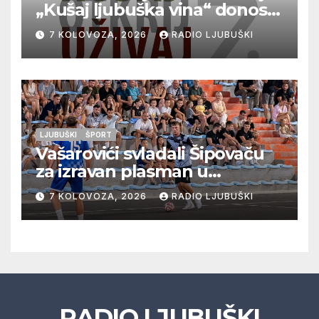
„Kušaj ljubuška vina“ donosi
vrhunska vina, gastronomiju i
7 KOLOVOZA, 2026
RADIO LJUBUŠKI
glazbu
LJUBUŠKI
ŠPORT
Vašarovići svladali Šipovaču
za izravan plasman u
četvrtfinale, Grab izborio
7 KOLOVOZA, 2026
RADIO LJUBUŠKI
prolazak dalje, Klobuk ispao,
večeras počinje četvrtfinale
juniora
RADIO LJUBUŠKI