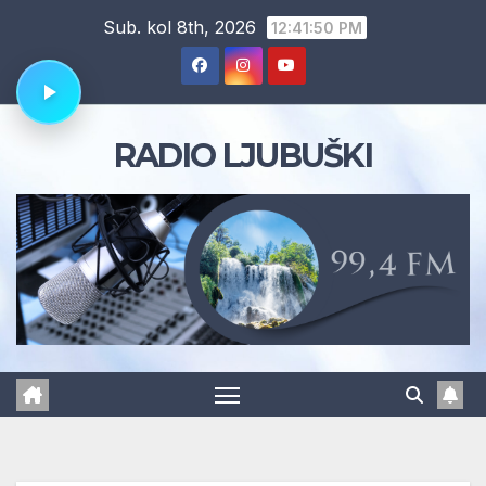
Skip
Sub. kol 8th, 2026
12:41:51 PM
to
content
RADIO LJUBUŠKI