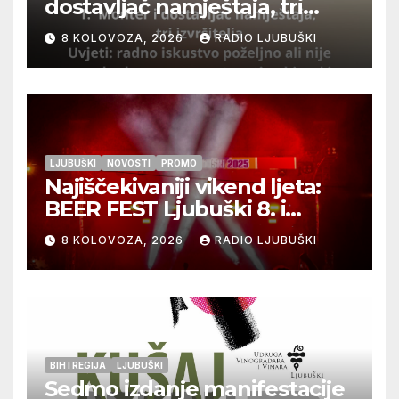
dostavljač namještaja, tri
izvršitelja
8 KOLOVOZA, 2026
RADIO LJUBUŠKI
LJUBUŠKI
NOVOSTI
PROMO
Najiščekivaniji vikend ljeta:
BEER FEST Ljubuški 8. i
9.kolovoza
8 KOLOVOZA, 2026
RADIO LJUBUŠKI
BIH I REGIJA
LJUBUŠKI
Sedmo izdanje manifestacije