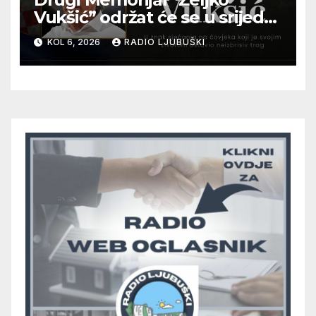
Vukšić” održat će se u srijedu
12. kolovoza u Otoku
KOL 6, 2026
RADIO LJUBUŠKI