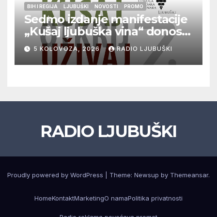
BIH I REGIJA
LJUBUŠKI
NOVOSTI
PROMO
Sedmo izdanje manifestacije
„Kušaj ljubuška vina“ donosi
vrhunska vina, gastronomiju i
5 KOLOVOZA, 2026
RADIO LJUBUŠKI
glazbu
RADIO LJUBUŠKI
Proudly powered by WordPress
|
Theme: Newsup by
Themeansar
.
Home
Kontakt
Marketing
O nama
Politika privatnosti