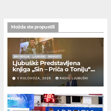
Možda ste propustili
BIH I REGIJA
LJUBUŠKI
NOVOSTI
Ljubuški: Predstavljena
knjiga „Sin – Priča o Toniju“
dr. sc. Zdenka Hercega
5 KOLOVOZA, 2026
RADIO LJUBUŠKI