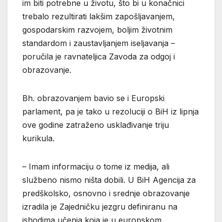
im biti potrebne u životu, što bi u konačnici
trebalo rezultirati lakšim zapošljavanjem,
gospodarskim razvojem, boljim životnim
standardom i zaustavljanjem iseljavanja –
poručila je ravnateljica Zavoda za odgoj i
obrazovanje.
Bh. obrazovanjem bavio se i Europski
parlament, pa je tako u rezoluciji o BiH iz lipnja
ove godine zatraženo usklađivanje triju
kurikula.
– Imam informaciju o tome iz medija, ali
službeno nismo ništa dobili. U BiH Agencija za
predškolsko, osnovno i srednje obrazovanje
izradila je Zajedničku jezgru definiranu na
ishodima učenja koja je u europskom