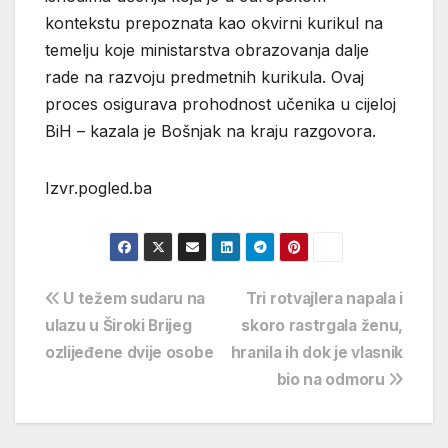
kontekstu prepoznata kao okvirni kurikul na
temelju koje ministarstva obrazovanja dalje
rade na razvoju predmetnih kurikula. Ovaj
proces osigurava prohodnost učenika u cijeloj
BiH – kazala je Bošnjak na kraju razgovora.
Izvr.pogled.ba
Navigacija
U težem sudaru na
Tri rotvajlera napala i
ulazu u Široki Brijeg
skoro rastrgala ženu,
objava
ozlijeđene dvije osobe
hranila ih dok je vlasnik
bio na odmoru