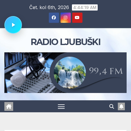
Skip
Čet. kol 6th, 2026
4:44:20 AM
to
content
RADIO LJUBUŠKI