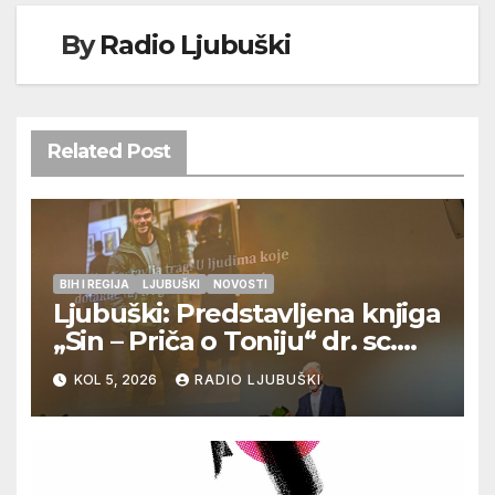
By
Radio Ljubuški
Related Post
BIH I REGIJA
LJUBUŠKI
NOVOSTI
Ljubuški: Predstavljena knjiga
„Sin – Priča o Toniju“ dr. sc.
Zdenka Hercega
KOL 5, 2026
RADIO LJUBUŠKI