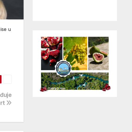
ise u
eđuje
ert