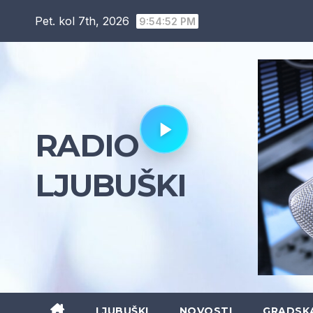
Skip
Pet. kol 7th, 2026
9:54:54 PM
to
content
RADIO
LJUBUŠKI
LJUBUŠKI
NOVOSTI
GRADSK