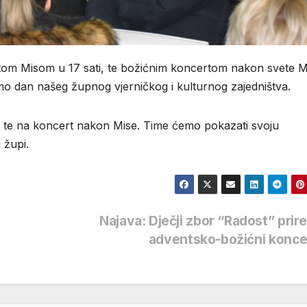
tom Misom u 17 sati, te božićnim koncertom nakon svete M
mo dan našeg župnog vjerničkog i kulturnog zajedništva.
 te na koncert nakon Mise. Time ćemo pokazati svoju
 župi.
Najava: Dječji zbor “Radost” prir
adventsko-božićni konc