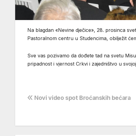
Na blagdan «Nevine dječice», 28. prosinca sve
Pastoralnom centru u Studencima, obilježit će
Sve vas pozivamo da dođete tad na svetu Misu
pripadnost i vjernost Crkvi i zajedništvo u svojoj
Navigacija
Novi video spot Broćanskih bećara
objava