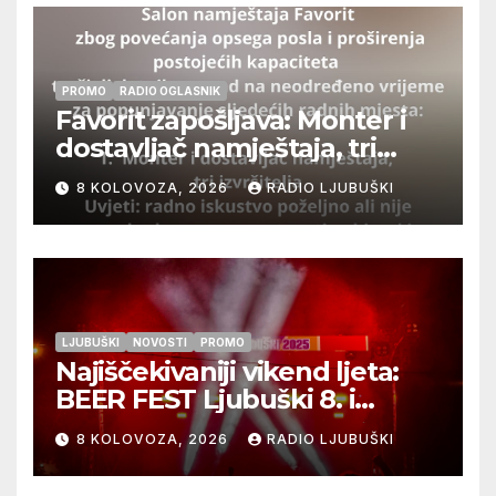
PROMO
RADIO OGLASNIK
Favorit zapošljava: Monter i
dostavljač namještaja, tri
izvršitelja
8 KOLOVOZA, 2026
RADIO LJUBUŠKI
LJUBUŠKI
NOVOSTI
PROMO
Najiščekivaniji vikend ljeta:
BEER FEST Ljubuški 8. i
9.kolovoza
8 KOLOVOZA, 2026
RADIO LJUBUŠKI