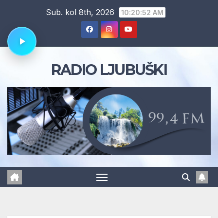
Skip
Sub. kol 8th, 2026
10:20:53 AM
to
content
RADIO LJUBUŠKI