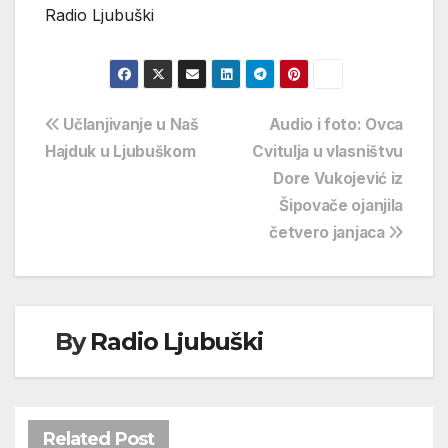
Radio Ljubuški
Navigacija
Učlanjivanje u Naš
Audio i foto: Ovca
Hajduk u Ljubuškom
Cvitulja u vlasništvu
objava
Dore Vukojević iz
Šipovače ojanjila
četvero janjaca
By
Radio Ljubuški
Related Post