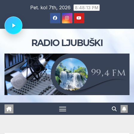
Skip
Pet. kol 7th, 2026
8:48:14 PM
to
content
RADIO LJUBUŠKI