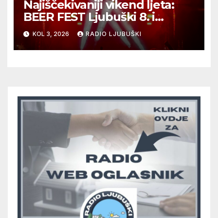
Najiščekivaniji vikend ljeta:
BEER FEST Ljubuški 8. i
9.kolovoza
KOL 3, 2026
RADIO LJUBUŠKI