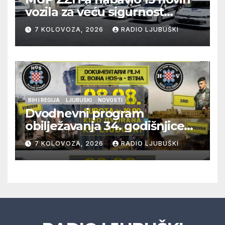
vozila za veću sigurnost
građana i učinkovitiji rad
7 KOLOVOZA, 2026
RADIO LJUBUŠKI
policije
BIH I REGIJA
LJUBUŠKI
NOVOSTI
Dvodnevni program
obilježavanja 34. godišnjice
pogibije generala Blaža
7 KOLOVOZA, 2026
RADIO LJUBUŠKI
Kraljevića i osmorice
pripadnika HOS-a