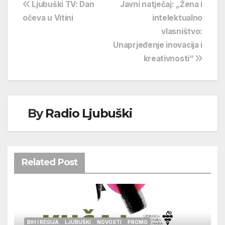
Navigacija
Ljubuški TV: Dan
Javni natječaj: „Žena i
očeva u Vitini
intelektualno
objava
vlasništvo:
Unaprjeđenje inovacija i
kreativnosti“
By
Radio Ljubuški
Related Post
BIH I REGIJA
LJUBUŠKI
NOVOSTI
PROMO