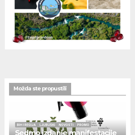
Možda ste propustili
BIH I REGIJA
LJUBUŠKI
NOVOSTI
PROMO
Sedmo izdanje manifestacije