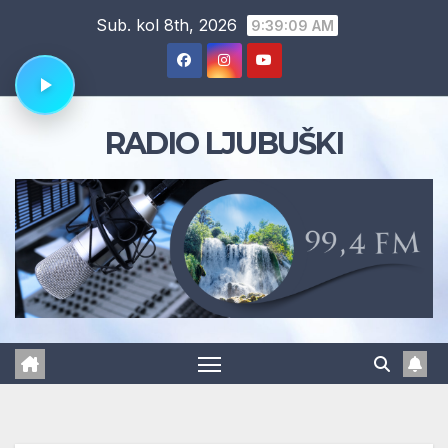
Skip
Sub. kol 8th, 2026
9:39:10 AM
to
content
RADIO LJUBUŠKI