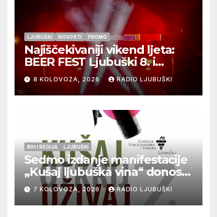
LJUBUŠKI
NOVOSTI
PROMO
Najiščekivaniji vikend ljeta:
BEER FEST Ljubuški 8. i
9.kolovoza
8 KOLOVOZA, 2026
RADIO LJUBUŠKI
BIH I REGIJA
LJUBUŠKI
Sedmo izdanje manifestacije
„Kušaj ljubuška vina“ donosi
vrhunska vina, gastronomiju i
7 KOLOVOZA, 2026
RADIO LJUBUŠKI
glazbu