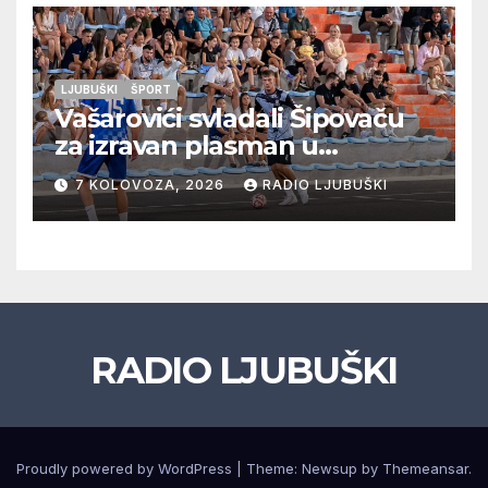
LJUBUŠKI
ŠPORT
Vašarovići svladali Šipovaču
za izravan plasman u
četvrtfinale, Grab izborio
7 KOLOVOZA, 2026
RADIO LJUBUŠKI
prolazak dalje, Klobuk ispao,
večeras počinje četvrtfinale
juniora
RADIO LJUBUŠKI
Proudly powered by WordPress
|
Theme: Newsup by
Themeansar
.