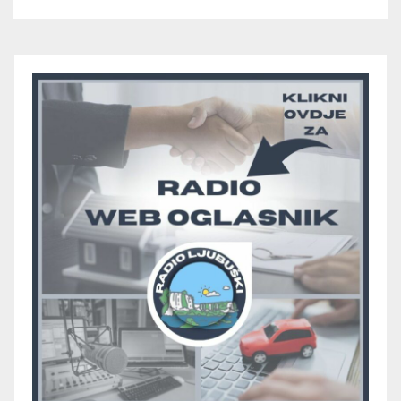
upisali treću pobjedu, Radišići
“otpali”, a Humac se
pobjedom protiv Crvenog
Grma “vratio u igru”