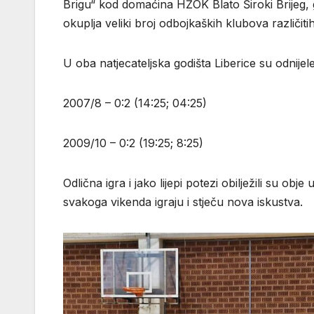
Brigu“ kod domaćina HŽOK Blato Široki Brijeg, 
okuplja veliki broj odbojkaških klubova različitih
U oba natjecateljska godišta Liberice su odnijel
2007/8 – 0:2 (14:25; 04:25)
2009/10 – 0:2 (19:25; 8:25)
Odlična igra i jako lijepi potezi obilježili su ob
svakoga vikenda igraju i stječu nova iskustva.