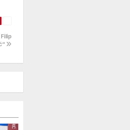
Filip
ić“