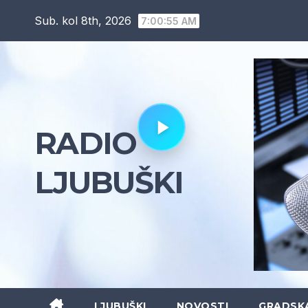
Skip
Sub. kol 8th, 2026
7:00:56 AM
to
content
RADIO
LJUBUŠKI
LJUBUŠKI
NOVOSTI
GRADSK