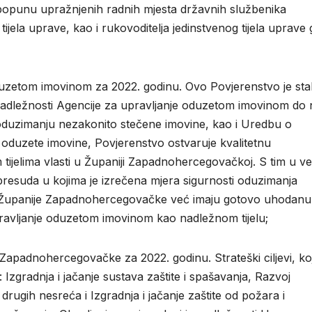
a popunu upražnjenih radnih mjesta državnih službenika
ijela uprave, kao i rukovoditelja jedinstvenog tijela uprave
duzetom imovinom za 2022. godinu. Ovo Povjerenstvo je sta
 nadležnosti Agencije za upravljanje oduzetom imovinom do 
oduzimanju nezakonito stečene imovine, kao i Uredbu o
oduzete imovine, Povjerenstvo ostvaruje kvalitetnu
 tijelima vlasti u Županiji Zapadnohercegovačkoj. S tim u ve
resuda u kojima je izrečena mjera sigurnosti oduzimanja
i Županije Zapadnohercegovačke već imaju gotovo uhodanu
ravljanje oduzetom imovinom kao nadležnom tijelu;
 Zapadnohercegovačke za 2022. godinu. Strateški ciljevi, koj
Izgradnja i jačanje sustava zaštite i spašavanja, Razvoj
 drugih nesreća i Izgradnja i jačanje zaštite od požara i