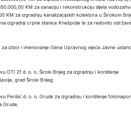
150.000,00 KM za sanaciju i rekonstrukciju dijela vodozahv
,00 KM za izgradnju kanalizacijskih kolektora u Širokom Bri
e na izgradnji crpne stanice Knešpolje te za redovito održava
a za izbor i imenovanje člana Upravnog vijeća Javne ustan
DTI 21 d. o. o. Široki Brijeg za izgradnju i korištenje
olje, grad Široki Brijeg;
u Perišić d. o. o. Grude za izgradnju i korištenje fotonapo
na Grude.