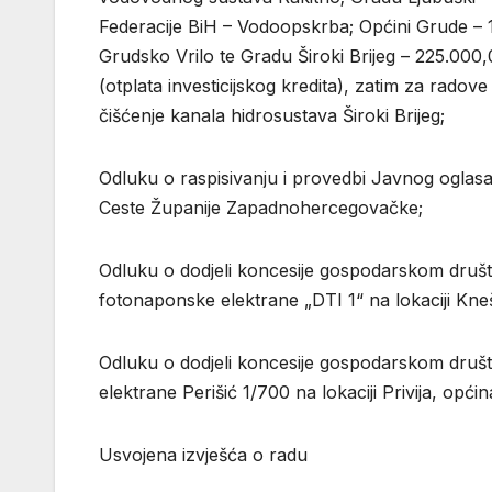
Federacije BiH – Vodoopskrba; Općini Grude – 
Grudsko Vrilo te Gradu Široki Brijeg – 225.000
(otplata investicijskog kredita), zatim za radov
čišćenje kanala hidrosustava Široki Brijeg;
Odluku o raspisivanju i provedbi Javnog oglas
Ceste Županije Zapadnohercegovačke;
Odluku o dodjeli koncesije gospodarskom društvu 
fotonaponske elektrane „DTI 1“ na lokaciji Knešp
Odluku o dodjeli koncesije gospodarskom društv
elektrane Perišić 1/700 na lokaciji Privija, opći
Usvojena izvješća o radu