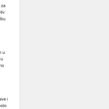
 za
tiv
dbu
h u
su
pno
ve i
silo