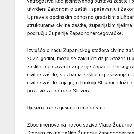
vatrogastva kao jedinstvenog sustava zaštite i 
utvrđeni Zakonom o zaštiti i spašavanju i Zakon
Uprave s općinskim odnosno gradskim službama c
strukturama civilne zaštite, županijskim tijelima
području Županije Zapadnohercegovačke;
Izvješće o radu Županijskog stožera civilne zaš
2022. godini, može se zaključiti da je Stožer 
zaštite i spašavanja Županije Zapadnohercegov
civilne zaštite, službama zaštite i spašavanja i
civilne zaštite koja je, u funkciji Stručne služb
poslove za potrebe Stožera.
Rješenja o razrješenju i imenovanju
Zbog imenovanja novog saziva Vlade Županije
Stožera civilne zaštite Županije Zapadnoherce