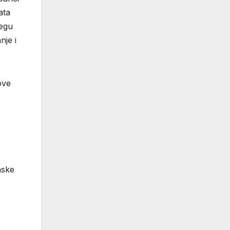
ata
jegu
nje i
ove
nske