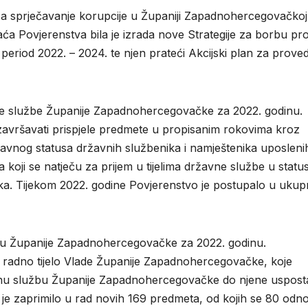
 za sprječavanje korupcije u Županiji Zapadnohercegovačkoj
ća Povjerenstva bila je izrada nove Strategije za borbu pro
eriod 2022. – 2024. te njen prateći Akcijski plan za prove
vne službe Županije Zapadnohercegovačke za 2022. godinu.
je završavati prispjele predmete u propisanim rokovima kroz
ravnog statusa državnih službenika i namještenika uposleni
koji se natječu za prijem u tijelima državne službe u statu
ika. Tijekom 2022. godine Povjerenstvo je postupalo u uku
bu Županije Zapadnohercegovačke za 2022. godinu.
 radno tijelo Vlade Županije Zapadnohercegovačke, koje
nu službu Županije Zapadnohercegovačke do njene usposta
je zaprimilo u rad novih 169 predmeta, od kojih se 80 odno