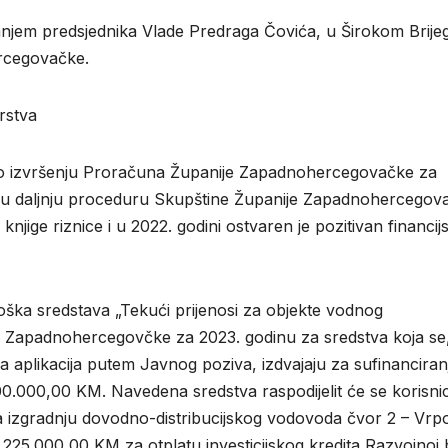
anjem predsjednika Vlade Predraga Čovića, u Širokom Brijeg
rcegovačke.
rstva
šće o izvršenju Proračuna Županije Zapadnohercegovačke za
a ga u daljnju proceduru Skupštine Županije Zapadnohercegov
njige riznice i u 2022. godini ostvaren je pozitivan financijs
oška sredstava „Tekući prijenosi za objekte vodnog
 Zapadnohercegovčke za 2023. godinu za sredstva koja se
 aplikacija putem Javnog poziva, izdvajaju za sufinanciran
.000,00 KM. Navedena sredstva raspodijelit će se korisni
a izgradnju dovodno-distribucijskog vodovoda čvor 2 – Vrpo
225.000,00 KM za otplatu investicijskog kredita Razvojnoj 