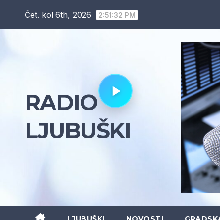
Skip
Čet. kol 6th, 2026
2:51:34 PM
to
content
RADIO
LJUBUŠKI
LJUBUŠKI
NOVOSTI
GRADSK