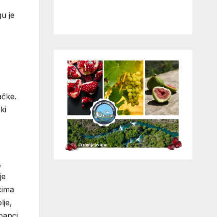
u je
ačke.
ki
,
je
cima
lje,
banci