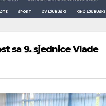
AJTE
ŠPORT
GV LJUBUŠKI
KINO LJUBUŠKI
st sa 9. sjednice Vlade