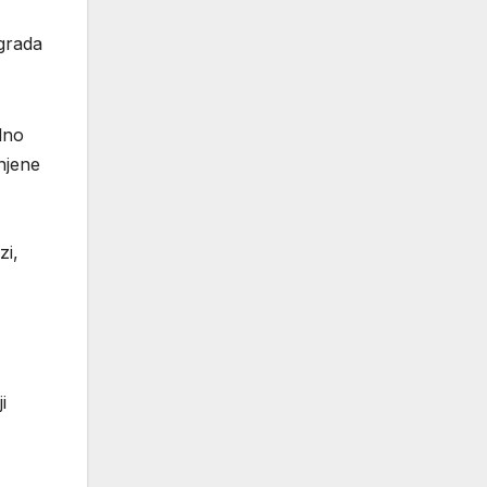
 grada
lno
njene
zi,
i