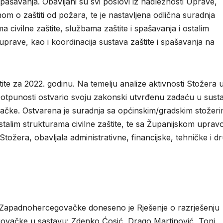
spašavanja. Obavljani su svi poslovi iz nadležnosti Uprave,
om o zaštiti od požara, te je nastavljena odlična suradnja
ivilne zaštite, službama zaštite i spašavanja i ostalim
 uprave, kao i koordinacija sustava zaštite i spašavanja na
tite za 2022. godinu. Na temelju analize aktivnosti Stožera 
u potpunosti ostvario svoju zakonski utvrđenu zadaću u sust
ačke. Ostvarena je suradnja sa općinskim/gradskim stožer
 ostalim strukturama civilne zaštite, te sa Županijskom upra
e Stožera, obavljala administrativne, financijske, tehničke i d
 Zapadnohercegovačke doneseno je Rješenje o razrješenju
govačke u sastavu: Zdenko Ćosić, Drago Martinović, Toni