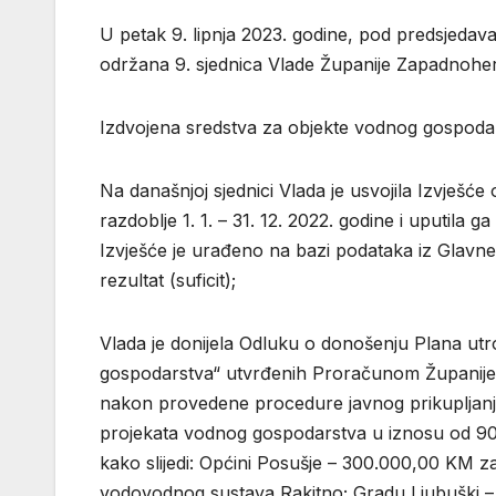
U petak 9. lipnja 2023. godine, pod predsjedav
održana 9. sjednica Vlade Županije Zapadnohe
Izdvojena sredstva za objekte vodnog gospoda
Na današnjoj sjednici Vlada je usvojila Izvje
razdoblje 1. 1. – 31. 12. 2022. godine i uputil
Izvješće je urađeno na bazi podataka iz Glavne k
rezultat (suficit);
Vlada je donijela Odluku o donošenju Plana utr
gospodarstva“ utvrđenih Proračunom Županije
nakon provedene procedure javnog prikupljanja
projekata vodnog gospodarstva u iznosu od 900
kako slijedi: Općini Posušje – 300.000,00 KM z
vodovodnog sustava Rakitno; Gradu Ljubuški – 